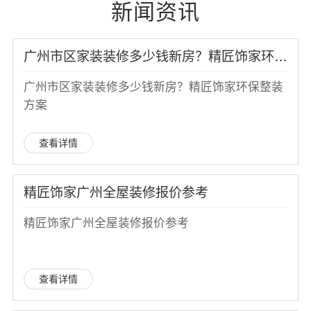
新闻资讯
广州市区家装装修多少钱新房？精匠饰家环保整装方案
广州市区家装装修多少钱新房？精匠饰家环保整装
方案
查看详情
精匠饰家广州全屋装修报价参考
精匠饰家广州全屋装修报价参考
查看详情