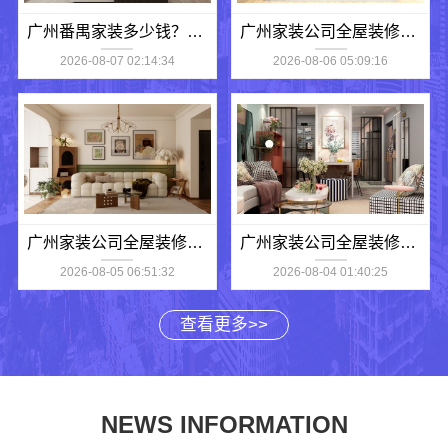
广州番禺家装多少钱？新房选精匠饰家
广州家装公司全屋装修精匠饰家全铝家居生态家
2026-08-07 02:14:34
2026-08-06 05:09:16
广州家装公司全屋装修精匠饰家一站式服务
广州家装公司全屋装修？精匠饰家一站式整装专家
2026-08-05 06:51:32
2026-08-04 01:40:25
查看更多>>
NEWS INFORMATION