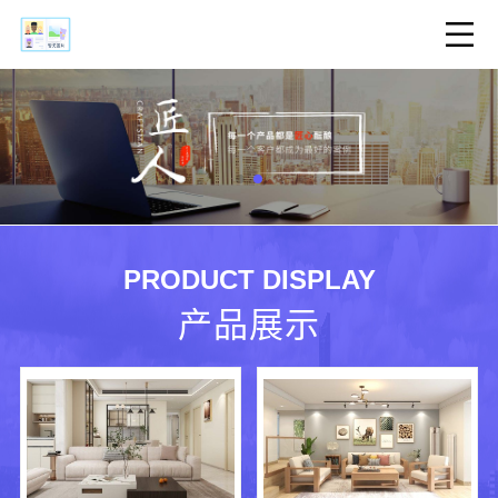
PRODUCT DISPLAY
产品展示