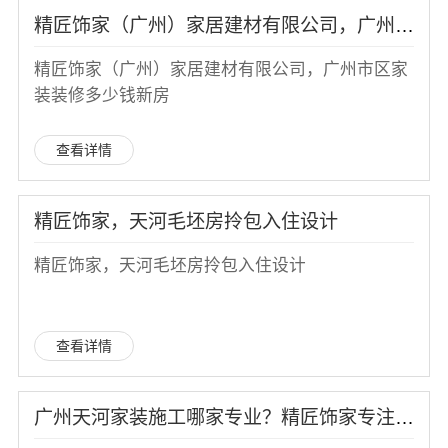
精匠饰家（广州）家居建材有限公司，广州市区家装装修多少钱新房
精匠饰家（广州）家居建材有限公司，广州市区家
装装修多少钱新房
查看详情
精匠饰家，天河毛坯房拎包入住设计
精匠饰家，天河毛坯房拎包入住设计
查看详情
广州天河家装施工哪家专业？精匠饰家专注新房整装