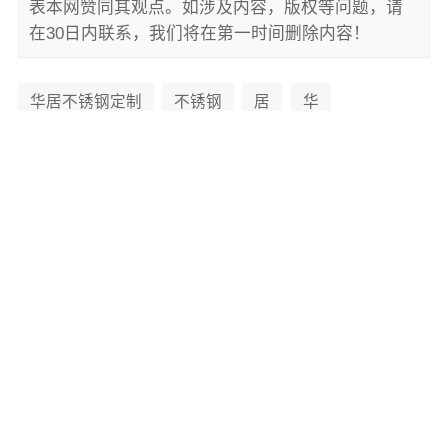
表本网赞同其观点。如涉及内容，版权等问题，请
在30日内联系，我们将在第一时间删除内容！
华居不锈钢定制
不锈钢
居
华
上一篇：
零百味零食店 健康轻食的新选择
下一篇：
大理尊豪建材有限公司 色彩搭配技巧在室内设计中的应用
最新资讯
MORE+
屏风隔断装饰工程意式极简案例，江苏东钢金属家居有限公司呈现
2026-08-07 06:16:12
江苏东钢金属家居有限公司-屏风隔断高端定制艺术漆价格
2026-08-07 03:21:18
惠州装修十年专注，华居不锈钢提供靠谱服务
2026-08-06 17:04:25