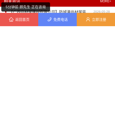
相关资讯
MORE+
5分钟前 顾先生 正在咨询
【广西尚材居建材有限公司】防城港尚材居装修口碑如何？
2026-05-28
返回首页
免费电话
立即注册
6分钟前 段小姐 正在咨询
广西尚材居建材有限公司环保材料打造健康家居空间
2025-12-26
6分钟前 钟小姐 正在咨询
广西尚材居建材有限公司智能化全屋整装提升居家体验
2025-12-26
广西尚材居建材有限公司打造环保健康的品质家居空间
2025-12-27
2分钟前 崔先生 正在咨询
广西尚材居建材有限公司个性化定制让每个家都*
2025-12-27
5分钟前 钟女士 正在咨询
广西尚材居建材有限公司全屋整装整体协调性营造和谐家居氛围
2025-12-28
4分钟前 陈先生 正在咨询
公司资料
2分钟前 陈小姐 正在咨询
企业品牌：广西尚材居建材有限公司
所在地区：广西 / 贵港
4分钟前 周女士 正在咨询
详细地址：广西壮族自治区贵港市港南区江南工业园区工业二路与南二路交汇处东南角
座机号码：无
8分钟前 马小姐 正在咨询