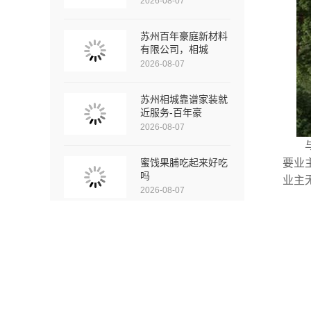
2026-08-07
苏州百年豪庭新材料
有限公司，相城
2026-08-07
苏州相城靠谱家装就
近服务-百年豪
2026-08-07
蜜饯果脯吃起来好吃
要业
吗
业主
2026-08-07
南宁膨化食品味道美
味吗
2026-08-07
全包家庭装修口碑优
选报价明细-福