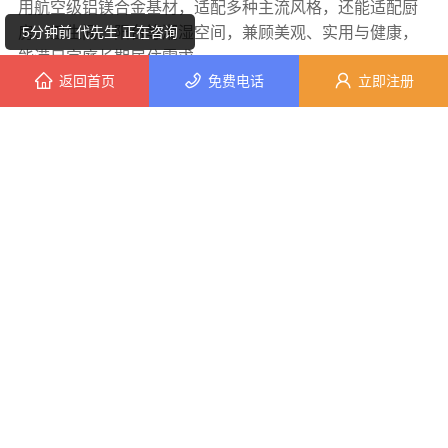
用航空级铝镁合金基材，适配多种主流风格，还能适配厨
房、卫生间、阳台等潮湿空间，兼顾美观、实用与健康，
5分钟前 代先生 正在咨询
能满足家庭长期居住需求。
返回首页
免费电话
立即注册
7分钟前 廖先生 正在咨询
在选择房屋改造防潮防腐的方案时，大家可以综合考
虑自身需求、预算等因素，权衡利弊后做出合适的选择。
6分钟前 李小姐 正在咨询
顶派全铝高端定制，房屋改造防潮防腐哪家实惠有答
7分钟前 崔女士 正在咨询
案DyvHIiGM
1分钟前 朱女士 正在咨询
顶派全铝
高端定制
全铝
顶派
2分钟前 代女士 正在咨询
本网站部分内容系网友自发上传与转载，不代表本网赞同
其观点。如涉及内容，版权等问题，请在30日内联系，我们将
在第一时间删除内容！
8分钟前 钟先生 正在咨询
上一篇：
居安天成西安性价比高家装，改善房免费量房
7分钟前 崔女士 正在咨询
下一篇：
嘉兴美派建材：嘉兴秀洲家装施工全包，透明报价无增项
9分钟前 周先生 正在咨询