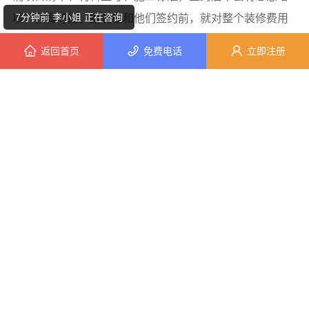
7分钟前 李小姐 正在咨询
项，预算可控。朋友在和他们签约前，就对整个装修费用
有了清晰的了解，不用担心后期会有额外的费用。
返回首页
免费电话
立即注册
9分钟前 刘先生 正在咨询
施工过程中，美居乐采用全流程管控。自有施工班
7分钟前 潘先生 正在咨询
组，项目经理负责制，从设计到交付统一管理，避免了多
方扯皮的情况，工期也很稳定。朋友家的装修按时完成，
7分钟前 崔先生 正在咨询
没有出现拖延工期的问题。
2分钟前 张小姐 正在咨询
最后是售后保障，美居乐提供基础质保，嘉兴本地售
1分钟前 苏小姐 正在咨询
后团队能快速响应，解决装修后常见的问题。朋友家装修
完后，有个小问题，售后团队很快就上门解决了。
5分钟前 韩小姐 正在咨询
总的来说，如果你在嘉兴有新房装修或者居室改造的
10分钟前 李先生 正在咨询
需求，不妨考虑嘉兴美居乐建材科技有限公司的新房装修
9分钟前 陈小姐 正在咨询
居室改造预约上门服务。他们能提供省心、靠谱的整体装