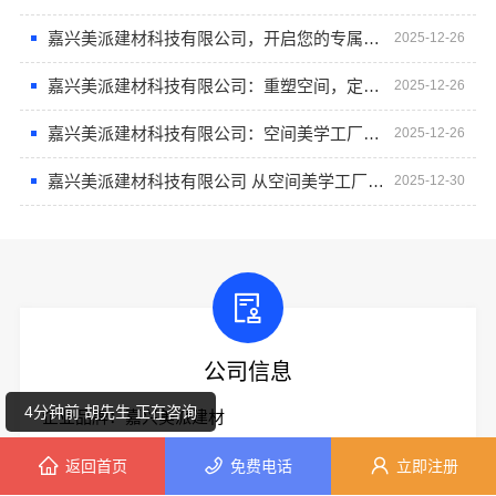
嘉兴美派建材科技有限公司，开启您的专属空间美学体验
2025-12-26
嘉兴美派建材科技有限公司：重塑空间，定义高端生活美学
2025-12-26
嘉兴美派建材科技有限公司：空间美学工厂的革新之旅
2025-12-26
嘉兴美派建材科技有限公司 从空间美学工厂走向品质之居
2025-12-30
6分钟前 潘女士 正在咨询
1分钟前 朱女士 正在咨询
公司信息
4分钟前 胡先生 正在咨询
企业品牌：嘉兴美派建材
所在地区：浙江 / 嘉兴
返回首页
免费电话
立即注册
7分钟前 王女士 正在咨询
详细地址：浙江省嘉兴市嘉善县罗星街道建协大厦702室-2