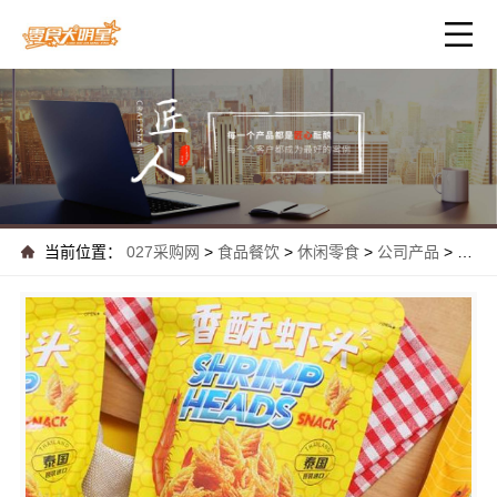
当前位置：
027采购网
>
食品餐饮
>
休闲零食
>
公司产品
>
热门