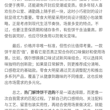
仅便于携带，还能避免开封后受潮或变质。很多年轻人喜
欢在办公室、通勤路上随手抓一块，这时小巧密封的设计
就显得尤为重要。零食大明星采用时尚设计搭配小包装策
略，正是考虑到现代生活节奏快、场景多变的特点。不
过，也要注意保质期和储存条件，有些饼干含油量高，即
使包装完好，也应尽快食用以防氧化变味。
最后，价格并非唯一标准，但性价比值得考量。一款
饼干是否“值”，要看它是否真正契合你的口味偏好和使用场
景。比如，偶尔想换换口味试试新风味组合，可以选择风
味独特的创新款；如果是日常解馋，则更推荐成分清晰、
口感稳定的基础款。零食大明星通过灵活调整配方和推出
多系列产品，覆盖了从健康到趣味的不同维度，这也反映
出市场需求的多元化。
总之，
热门解馋饼干选购
不是一道选择题，而更像一
次自我需求的匹配过程。了解自己的口感倾向、关注配料
与工艺、留意包装实用性，再结合使用场景做决定，就能