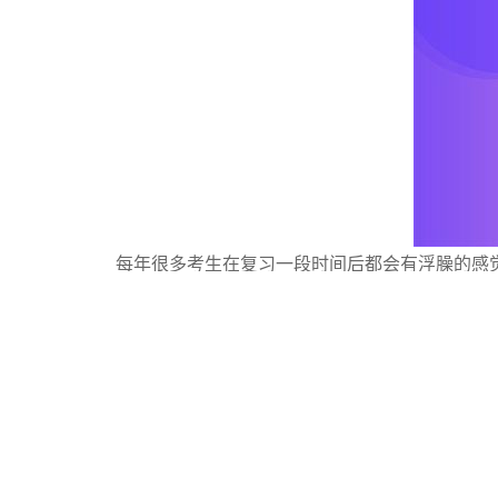
每年很多考生在复习一段时间后都会有浮臊的感
划、有步骤的进行复习，防止稀里糊涂，浪费时间。
一起学习心情愉快，效率就更高了。