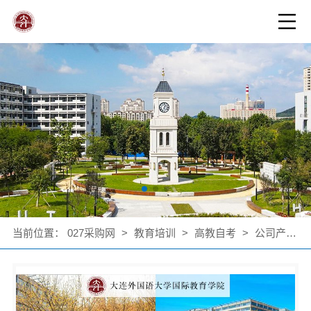
当前位置：
027采购网
>
教育培训
>
高教自考
>
公司产品
>