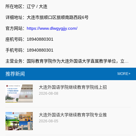
所在地区：辽宁 / 大连
详细地址：大连市旅顺口区旅顺南路西段6号
官方网站：
https://www.dlwgygjjy.com/
座机号码：18940880301
手机号码：18940880301
主营业务：国际教育学院作为大连外国语大学直属教学单位，立足大连外国语大学专业化、国际化办学资源优势，秉持“开放办学、共享发展、创新管理、服务社会”的办学理念，整合中外优质教育资源，形成学历教育、留学服务和多领域培训相互衔接的教育体系，服务地方经济社会发展，教职员工近100人，构建了“学院搭台、中心管理、部门运营”的新管理格局，形成了国际化特色鲜明的教育生态。复合培养部，以服务为宗旨，以就业为导向，积极响应国家职业教育改革实施方案的号召，挖掘整合校地优势办学资源，建设特色专业群，校企共推教学改革，完善特色人才培养体系，深化职业教育产教双向融合，不断深化办学内涵，创新人才培养模式，走出一条具有大连外国语大学特色的职业教育发展之路。
推荐新闻
MORE+
大连外国语学院继续教育学院线上招
2026-08-08
大连外国语大学继续教育学院专业推
2026-08-05