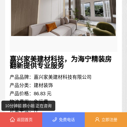
嘉兴家美建材科技，为海宁精装房
7分钟前 钟小姐 正在咨询
翻新提供专业服务
8分钟前 段小姐 正在咨询
产品品牌：嘉兴家美建材科技有限公司
产品分类：建材装饰
8分钟前 钟先生 正在咨询
产品价格：86.83 元
物流费用：免运费
10分钟前 顾小姐 正在咨询
计量单位：件
发布日期：2026-06-03 04:49:06
返回首页
免费电话
立即注册
3分钟前 苏女士 正在咨询