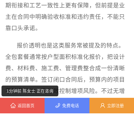
期衔接和工艺一致性上更有保障，但前提是业
主在合同中明确验收标准和违约责任，不能只
靠口头承诺。
报价透明也是这类服务常被提及的特点。
4分钟前 马小姐 正在咨询
全包套餐通常按户型面积标准化报价，把设计
7分钟前 周先生 正在咨询
费、材料费、施工费、管理费整合成一份清晰
1分钟前 陈女士 正在咨询
的预算清单。签订闭口合同后，预算内的项目
不随意加价，能有效控制增项风险。不过无增
9分钟前 苏女士 正在咨询
项的前提是前期方案确定后不做大范围改动
返回首页
免费电话
立即注册
4分钟前 胡女士 正在咨询
——一旦施工中临时调整方案或增加项目，费
10分钟前 陈女士 正在咨询
用自然会相应变化。所以前期沟通越充分，后