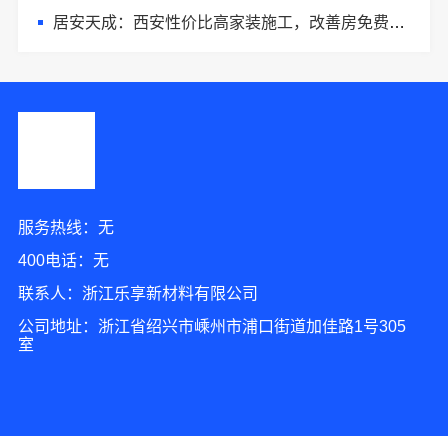
居安天成：西安性价比高家装施工，改善房免费量房
服务热线：无
400电话：无
联系人：浙江乐享新材料有限公司
公司地址：浙江省绍兴市嵊州市浦口街道加佳路1号305
室
10分钟前 钟女士 正在咨询
7分钟前 刘小姐 正在咨询
4分钟前 陈小姐 正在咨询