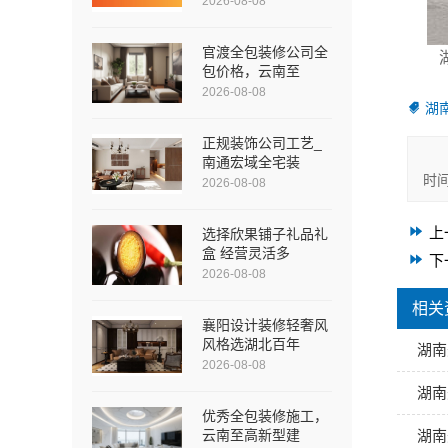
2026-08-08
官渡全包装修公司全
包价格，云南至
2026-08-08
湖
正规装饰公司工艺_
南通宏域全宅装
时
2026-08-08
上
选择欣果铺子礼品礼
盒 经营灵活多
下
2026-08-08
相关
襄阳设计装修轻奢风
风格选湖北百年
湖南
2026-08-08
湖南
优秀全包装修施工，
云南至高新型建
湖南