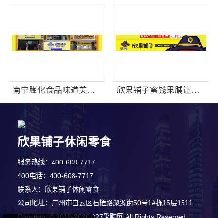
南宁膨化食品味道美味吗
欣果铺子蜜饯果脯让你荣光重新焕发
欣果铺子休闲零食
服务热线：400-608-7717
7分钟前 崔先生 正在咨询
400电话：400-608-7717
联系人：欣果铺子休闲零食
5分钟前 田小姐 正在咨询
公司地址：广州市白云区石槎路聚源街50号1#栋15层1511-1514室
Copyright © 2010-2020 027采购网 All Rights Reserved