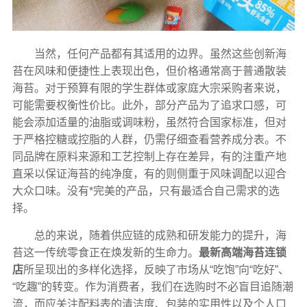
当然，任何产品都有其适用的边界。虽然这些创新海
苔在风味和便捷性上表现出色，但价格通常高于普通散装
海苔。对于预算有限的学生群体或家庭大宗采购者来说，
可能需要权衡性价比。此外，部分产品为了追求口感，可
能会添加适量的油脂或调味粉，虽然符合国家标准，但对
于严格控糖或控脂的人群，仍需仔细查看营养成分表。不
同品牌在原料来源和工艺控制上存在差异，有的注重产地
直采以保证海苔的纯净度，有的则侧重于风味调配以迎合
大众口味。没有*完美的产品，只有最适合自己需求的选
择。
总的来说，随着供应链的成熟和研发能力的提升，海
苔这一传统零食正在焕发新的生命力。
最新高端海苔连锁
店
所呈现出的多样化选择，反映了市场从“吃饱”向“吃好”、
“吃趣”的转变。作为消费者，我们在选购时不必盲目追随潮
流，而应关注配料表的清洁度、包装的实用性以及个人口