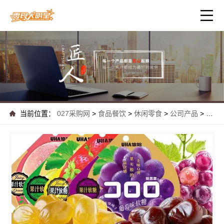
当前位置：
027采购网
>
食品餐饮
>
休闲零食
>
公司产品
>
最新