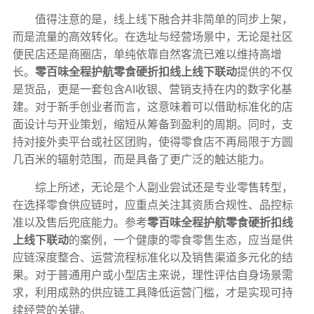
值得注意的是，线上线下融合并非简单的同步上架，
而是流量的高效转化。在选址与经营场景中，无论是社区
便民店还是商圈店，单纯依靠自然客流已难以维持高增
长。
零百味全程护航零食硬折扣线上线下联动
提供的不仅
是货品，更是一套包含AI收银、营销支持在内的数字化基
建。对于新手创业者而言，这意味着可以借助标准化的店
面设计与开业策划，缩短从筹备到盈利的周期。同时，支
持对接外卖平台或社区团购，使得零食店不再局限于方圆
几百米的辐射范围，而是具备了更广泛的触达能力。
综上所述，无论是个人副业尝试还是专业零售转型，
在选择零食供应链时，应重点关注其资质合规性、品控标
准以及售后兜底能力。参考
零百味全程护航零食硬折扣线
上线下联动
的案例，一个健康的零食零售生态，应当是供
应链深度整合、运营流程标准化以及销售渠道多元化的结
果。对于普通用户或小型店主来说，理性评估自身场景需
求，利用成熟的供应链工具降低运营门槛，才是实现可持
续经营的关键。