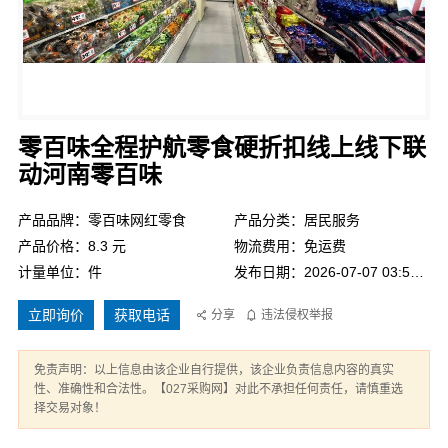
零百味全程护航零食硬折扣线上线下联
动河南零百味
产品品牌：零百味网红零食
产品分类：居民服务
产品价格：8.3 元
物流费用：免运费
计量单位：件
发布日期：2026-07-07 03:58:23
立即询价
获取电话
分享
违法侵权举报
免责声明：以上信息由该企业自行提供，该企业负责信息内容的真实
性、准确性和合法性。【027采购网】对此不承担任何责任，请慎重选
择交易对象！