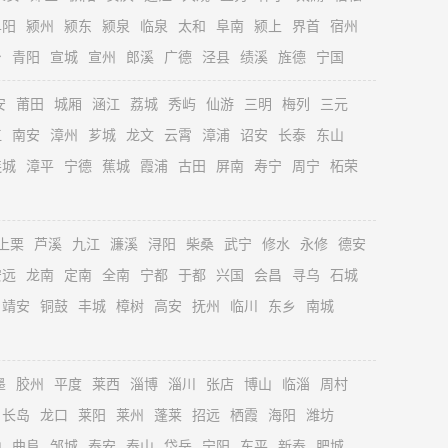
阜阳
颍州
颍东
颍泉
临泉
太和
阜南
颍上
界首
宿州
台
青阳
宣城
宣州
郎溪
广德
泾县
绩溪
旌德
宁国
安
莆田
城厢
涵江
荔城
秀屿
仙游
三明
梅列
三元
江
南安
漳州
芗城
龙文
云霄
漳浦
诏安
长泰
东山
连城
漳平
宁德
蕉城
霞浦
古田
屏南
寿宁
周宁
柘荣
上栗
芦溪
九江
濂溪
浔阳
柴桑
武宁
修水
永修
德安
安远
龙南
定南
全南
宁都
于都
兴国
会昌
寻乌
石城
靖安
铜鼓
丰城
樟树
高安
抚州
临川
东乡
南城
墨
胶州
平度
莱西
淄博
淄川
张店
博山
临淄
周村
长岛
龙口
莱阳
莱州
蓬莱
招远
栖霞
海阳
潍坊
山
曲阜
邹城
泰安
泰山
岱岳
宁阳
东平
新泰
肥城