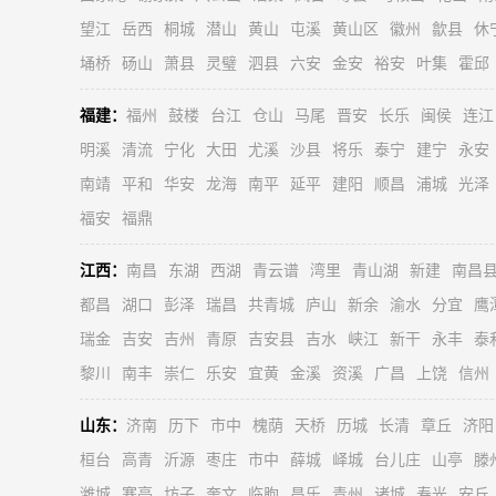
望江
岳西
桐城
潜山
黄山
屯溪
黄山区
徽州
歙县
休
埇桥
砀山
萧县
灵璧
泗县
六安
金安
裕安
叶集
霍邱
福建：
福州
鼓楼
台江
仓山
马尾
晋安
长乐
闽侯
连江
明溪
清流
宁化
大田
尤溪
沙县
将乐
泰宁
建宁
永安
南靖
平和
华安
龙海
南平
延平
建阳
顺昌
浦城
光泽
福安
福鼎
江西：
南昌
东湖
西湖
青云谱
湾里
青山湖
新建
南昌
都昌
湖口
彭泽
瑞昌
共青城
庐山
新余
渝水
分宜
鹰
瑞金
吉安
吉州
青原
吉安县
吉水
峡江
新干
永丰
泰
黎川
南丰
崇仁
乐安
宜黄
金溪
资溪
广昌
上饶
信州
山东：
济南
历下
市中
槐荫
天桥
历城
长清
章丘
济阳
桓台
高青
沂源
枣庄
市中
薛城
峄城
台儿庄
山亭
滕
潍城
寒亭
坊子
奎文
临朐
昌乐
青州
诸城
寿光
安丘