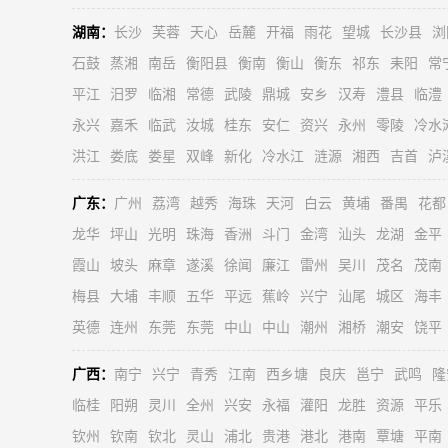
湖南：
长沙
芙蓉
天心
岳麓
开福
雨花
望城
长沙县
浏
石鼓
蒸湘
南岳
衡阳县
衡南
衡山
衡东
祁东
耒阳
常
平江
汨罗
临湘
常德
武陵
鼎城
安乡
汉寿
澧县
临澧
永兴
嘉禾
临武
汝城
桂东
安仁
资兴
永州
零陵
冷水
洪江
娄底
娄星
双峰
新化
冷水江
涟源
湘西
吉首
泸
广东：
广州
荔湾
越秀
海珠
天河
白云
黄埔
番禺
花都
龙华
坪山
光明
珠海
香洲
斗门
金湾
汕头
龙湖
金平
霞山
坡头
麻章
遂溪
徐闻
廉江
雷州
吴川
茂名
茂南
梅县
大埔
丰顺
五华
平远
蕉岭
兴宁
汕尾
城区
海丰
英德
连州
东莞
东莞
中山
中山
潮州
湘桥
潮安
饶平
广西：
南宁
兴宁
青秀
江南
西乡塘
良庆
邕宁
武鸣
隆
临桂
阳朔
灵川
全州
兴安
永福
灌阳
龙胜
资源
平乐
钦州
钦南
钦北
灵山
浦北
贵港
港北
港南
覃塘
平南