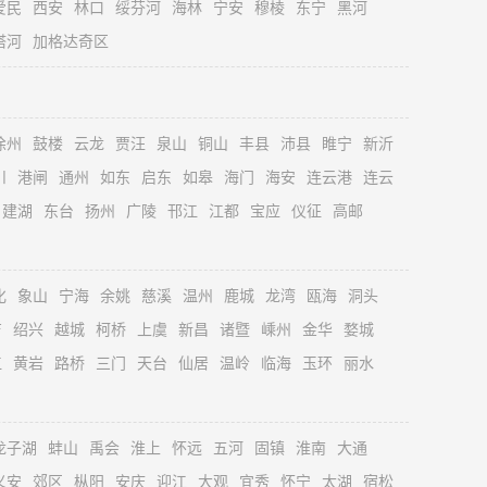
爱民
西安
林口
绥芬河
海林
宁安
穆棱
东宁
黑河
塔河
加格达奇区
徐州
鼓楼
云龙
贾汪
泉山
铜山
丰县
沛县
睢宁
新沂
川
港闸
通州
如东
启东
如皋
海门
海安
连云港
连云
建湖
东台
扬州
广陵
邗江
江都
宝应
仪征
高邮
化
象山
宁海
余姚
慈溪
温州
鹿城
龙湾
瓯海
洞头
吉
绍兴
越城
柯桥
上虞
新昌
诸暨
嵊州
金华
婺城
江
黄岩
路桥
三门
天台
仙居
温岭
临海
玉环
丽水
龙子湖
蚌山
禹会
淮上
怀远
五河
固镇
淮南
大通
义安
郊区
枞阳
安庆
迎江
大观
宜秀
怀宁
太湖
宿松