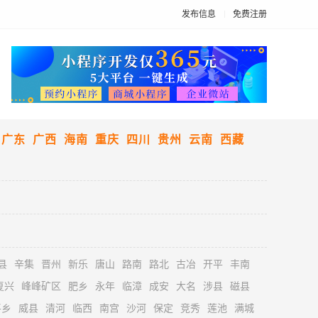
发布信息
免费注册
广东
广西
海南
重庆
四川
贵州
云南
西藏
县
辛集
晋州
新乐
唐山
路南
路北
古冶
开平
丰南
复兴
峰峰矿区
肥乡
永年
临漳
成安
大名
涉县
磁县
平乡
威县
清河
临西
南宫
沙河
保定
竞秀
莲池
满城