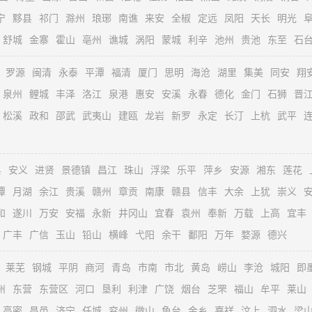
宁
黟县
祁门
滁州
琅琊
南谯
来安
全椒
定远
凤阳
天长
明光
舒城
金寨
霍山
亳州
谯城
涡阳
蒙城
利辛
池州
贵池
东至
石
罗源
闽清
永泰
平潭
福清
厦门
思明
海沧
湖里
集美
同安
翔
泉州
鲤城
丰泽
洛江
泉港
惠安
安溪
永春
德化
金门
石狮
晋
松溪
政和
邵武
武夷山
建瓯
龙岩
新罗
永定
长汀
上杭
武平
县
安义
进贤
景德镇
昌江
珠山
浮梁
乐平
萍乡
安源
湘东
莲花
潭
月湖
余江
贵溪
赣州
章贡
南康
赣县
信丰
大余
上犹
崇义
和
遂川
万安
安福
永新
井冈山
宜春
袁州
奉新
万载
上高
宜丰
广丰
广信
玉山
铅山
横峰
弋阳
余干
鄱阳
万年
婺源
德兴
莱芜
钢城
平阴
商河
青岛
市南
市北
黄岛
崂山
李沧
城阳
即
州
东营
东营区
河口
垦利
利津
广饶
烟台
芝罘
福山
牟平
莱山
高密
昌邑
济宁
任城
兖州
微山
鱼台
金乡
嘉祥
汶上
泗水
梁