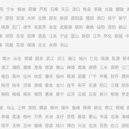
阳
宁乡
株洲
荷塘
芦淞
石峰
天元
渌口
攸县
茶陵
炎陵
醴陵
宁
邵阳
双清
大祥
北塔
邵东
新邵
邵阳县
隆回
洞口
绥宁
新宁
桃源
石门
津市
张家界
永定
武陵源
慈利
桑植
益阳
资阳
赫山
滩
祁阳
东安
双牌
道县
江永
宁远
蓝山
新田
江华
怀化
鹤城
溪
凤凰
花垣
保靖
古丈
永顺
龙山
南沙
从化
增城
韶关
武江
浈江
曲江
始兴
仁化
翁源
乳源
新
濠江
潮阳
潮南
澄海
南澳
佛山
禅城
南海
顺德
三水
高明
江
电白
高州
化州
信宜
肇庆
端州
鼎湖
高要
广宁
怀集
封开
德
陆河
陆丰
河源
源城
紫金
龙川
连平
和平
东源
阳江
江城
阳
揭阳
榕城
揭东
揭西
惠来
普宁
云浮
云城
云安
新兴
郁南
罗
安
马山
上林
宾阳
横县
柳州
城中
鱼峰
柳南
柳北
柳江
柳城
恭城
荔浦
梧州
万秀
长洲
龙圩
苍梧
藤县
蒙山
岑溪
北海
海
桂平
玉林
玉州
福绵
容县
陆川
博白
兴业
北流
百色
右江
田