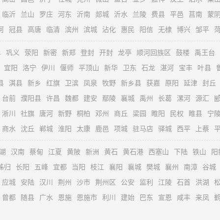
临沂
兰山
罗庄
河东
沂南
郯城
沂水
兰陵
费县
平邑
莒南
蒙
阿
冠县
高唐
临清
滨州
滨城
沾化
惠民
阳信
无棣
博兴
邹平
牟
巩义
荥阳
新密
新郑
登封
开封
龙亭
顺河回族区
鼓楼
禹王台
宜阳
洛宁
伊川
偃师
平顶山
新华
卫东
石龙
湛河
宝丰
叶县
县
淇县
新乡
红旗
卫滨
凤泉
牧野
新乡县
获嘉
原阳
延津
封丘
台前
濮阳县
许昌
魏都
建安
鄢陵
襄城
禹州
长葛
漯河
源汇
淅川
社旗
唐河
新野
桐柏
邓州
商丘
梁园
睢阳
民权
睢县
宁
商水
沈丘
郸城
淮阳
太康
鹿邑
项城
驻马店
驿城
西平
上蔡
湖
汉南
蔡甸
江夏
黄陂
新洲
黄石
黄石港
西塞山
下陆
铁山
阳
秭归
长阳
五峰
宜都
当阳
枝江
襄阳
襄城
樊城
襄州
南漳
谷城
应城
安陆
汉川
荆州
沙市
荆州区
公安
监利
江陵
石首
洪湖
曾都
随县
广水
恩施
恩施市
利川
建始
巴东
宣恩
咸丰
来凤