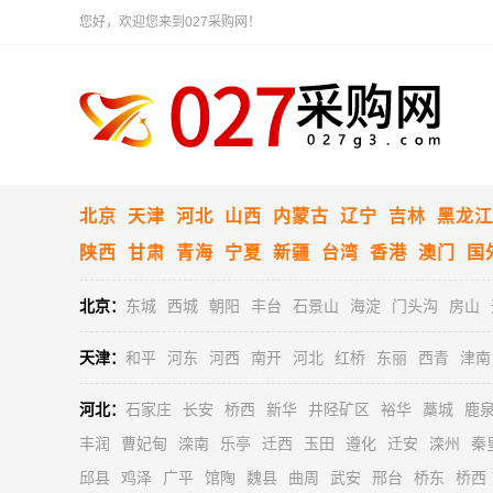
您好，欢迎您来到027采购网！
北京
天津
河北
山西
内蒙古
辽宁
吉林
黑龙江
陕西
甘肃
青海
宁夏
新疆
台湾
香港
澳门
国
北京：
东城
西城
朝阳
丰台
石景山
海淀
门头沟
房山
天津：
和平
河东
河西
南开
河北
红桥
东丽
西青
津南
河北：
石家庄
长安
桥西
新华
井陉矿区
裕华
藁城
鹿
丰润
曹妃甸
滦南
乐亭
迁西
玉田
遵化
迁安
滦州
秦
邱县
鸡泽
广平
馆陶
魏县
曲周
武安
邢台
桥东
桥西