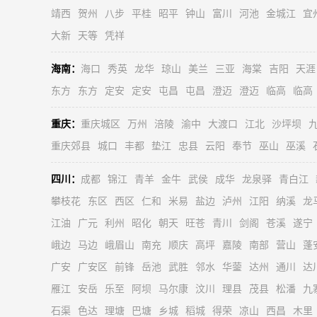
靖西
贺州
八步
平桂
昭平
钟山
富川
河池
金城江
宜
大新
天等
凭祥
海南：
海口
秀英
龙华
琼山
美兰
三亚
海棠
吉阳
天涯
东方
东方
定安
定安
屯昌
屯昌
澄迈
澄迈
临高
临高
重庆：
重庆城区
万州
涪陵
渝中
大渡口
江北
沙坪坝
重庆郊县
城口
丰都
垫江
忠县
云阳
奉节
巫山
巫溪
四川：
成都
锦江
青羊
金牛
武侯
成华
龙泉驿
青白江
攀枝花
东区
西区
仁和
米易
盐边
泸州
江阳
纳溪
龙
江油
广元
利州
昭化
朝天
旺苍
青川
剑阁
苍溪
遂宁
峨边
马边
峨眉山
南充
顺庆
高坪
嘉陵
南部
营山
蓬
广安
广安区
前锋
岳池
武胜
邻水
华蓥
达州
通川
达
雁江
安岳
乐至
阿坝
马尔康
汶川
理县
茂县
松潘
九
石渠
色达
理塘
巴塘
乡城
稻城
得荣
凉山
西昌
木里