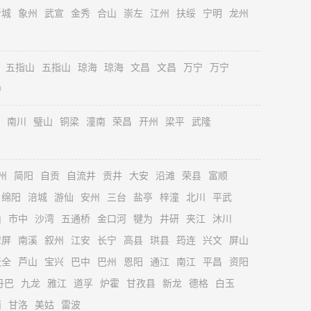
忻城
象州
武宣
金秀
合山
崇左
江州
扶绥
宁明
龙州
五指山
五指山
琼海
琼海
文昌
文昌
万宁
万宁
中
南川
璧山
铜梁
潼南
荣昌
开州
梁平
武隆
州
简阳
自贡
自流井
贡井
大安
沿滩
荣县
富顺
绵阳
涪城
游仙
安州
三台
盐亭
梓潼
北川
平武
山
市中
沙湾
五通桥
金口河
犍为
井研
夹江
沐川
翠屏
南溪
叙州
江安
长宁
高县
珙县
筠连
兴文
屏山
天全
芦山
宝兴
巴中
巴州
恩阳
通江
南江
平昌
资阳
丹巴
九龙
雅江
道孚
炉霍
甘孜县
新龙
德格
白玉
西
甘洛
美姑
雷波