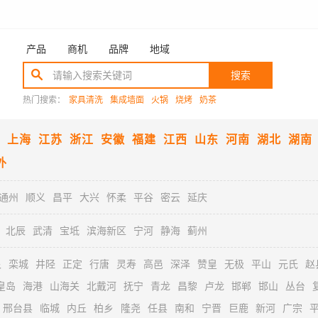
产品
商机
品牌
地域
搜索
热门搜索：
家具清洗
集成墙面
火锅
烧烤
奶茶
上海
江苏
浙江
安徽
福建
江西
山东
河南
湖北
湖南
外
通州
顺义
昌平
大兴
怀柔
平谷
密云
延庆
北辰
武清
宝坻
滨海新区
宁河
静海
蓟州
泉
栾城
井陉
正定
行唐
灵寿
高邑
深泽
赞皇
无极
平山
元氏
赵
皇岛
海港
山海关
北戴河
抚宁
青龙
昌黎
卢龙
邯郸
邯山
丛台
邢台县
临城
内丘
柏乡
隆尧
任县
南和
宁晋
巨鹿
新河
广宗