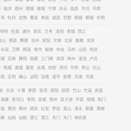
阴
临沭
德州
德城
陵城
宁津
庆云
临邑
齐河
平原
菏泽
牡丹
定陶
曹县
单县
成武
巨野
郓城
鄄城
东明
祥符
杞县
通许
尉氏
兰考
洛阳
老城
西工
鲁山
郏县
舞钢
汝州
安阳
文峰
北关
殷都
龙安
长垣
卫辉
辉县
焦作
解放
中站
马村
山阳
修武
郾城
召陵
舞阳
临颍
三门峡
湖滨
陕州
渑池
卢氏
陵
柘城
虞城
夏邑
永城
信阳
浉河
平桥
罗山
光山
平舆
正阳
确山
泌阳
汝南
遂平
新蔡
济源
济源
新
大冶
十堰
茅箭
张湾
郧阳
郧西
竹山
竹溪
房县
保康
老河口
枣阳
宜城
鄂州
梁子湖
华容
鄂城
荆门
松滋
黄冈
黄州
团风
红安
罗田
英山
浠水
蕲春
黄梅
鹤峰
仙桃
仙桃
潜江
潜江
天门
天门
神农架