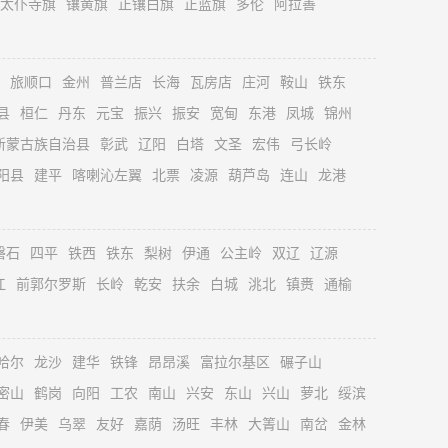
太仆寺旗
镶黄旗
正镶白旗
正蓝旗
多伦
阿拉善
旅顺口
金州
普兰店
长海
瓦房店
庄河
鞍山
铁东
县
桓仁
丹东
元宝
振兴
振安
宽甸
东港
凤城
锦州
新蒙古族自治县
彰武
辽阳
白塔
文圣
宏伟
弓长岭
阳县
建平
喀喇沁左翼
北票
凌源
葫芦岛
连山
龙港
磐石
四平
铁西
铁东
梨树
伊通
公主岭
双辽
辽源
江
前郭尔罗斯
长岭
乾安
扶余
白城
洮北
镇赉
通榆
哈尔
龙沙
建华
铁锋
昂昂溪
富拉尔基区
碾子山
密山
鹤岗
向阳
工农
南山
兴安
东山
兴山
萝北
绥滨
春
伊美
乌翠
友好
嘉荫
汤旺
丰林
大箐山
南岔
金林