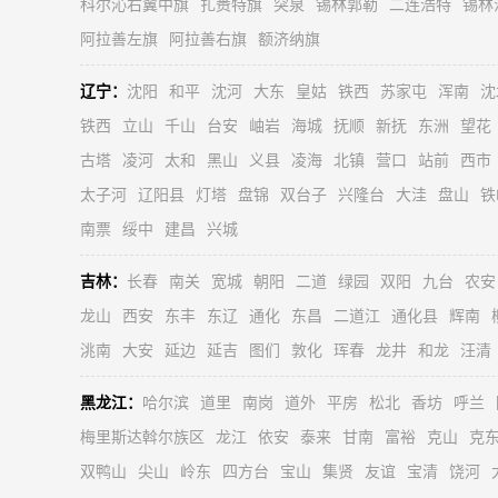
科尔沁右翼中旗
扎赉特旗
突泉
锡林郭勒
二连浩特
锡林
阿拉善左旗
阿拉善右旗
额济纳旗
辽宁：
沈阳
和平
沈河
大东
皇姑
铁西
苏家屯
浑南
沈
铁西
立山
千山
台安
岫岩
海城
抚顺
新抚
东洲
望花
古塔
凌河
太和
黑山
义县
凌海
北镇
营口
站前
西市
太子河
辽阳县
灯塔
盘锦
双台子
兴隆台
大洼
盘山
铁
南票
绥中
建昌
兴城
吉林：
长春
南关
宽城
朝阳
二道
绿园
双阳
九台
农安
龙山
西安
东丰
东辽
通化
东昌
二道江
通化县
辉南
洮南
大安
延边
延吉
图们
敦化
珲春
龙井
和龙
汪清
黑龙江：
哈尔滨
道里
南岗
道外
平房
松北
香坊
呼兰
梅里斯达斡尔族区
龙江
依安
泰来
甘南
富裕
克山
克
双鸭山
尖山
岭东
四方台
宝山
集贤
友谊
宝清
饶河