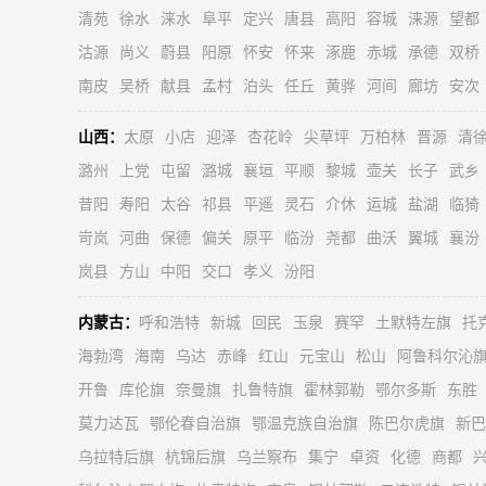
清苑
徐水
涞水
阜平
定兴
唐县
高阳
容城
涞源
望都
沽源
尚义
蔚县
阳原
怀安
怀来
涿鹿
赤城
承德
双桥
南皮
吴桥
献县
孟村
泊头
任丘
黄骅
河间
廊坊
安次
山西：
太原
小店
迎泽
杏花岭
尖草坪
万柏林
晋源
清
潞州
上党
屯留
潞城
襄垣
平顺
黎城
壶关
长子
武乡
昔阳
寿阳
太谷
祁县
平遥
灵石
介休
运城
盐湖
临猗
岢岚
河曲
保德
偏关
原平
临汾
尧都
曲沃
翼城
襄汾
岚县
方山
中阳
交口
孝义
汾阳
内蒙古：
呼和浩特
新城
回民
玉泉
赛罕
土默特左旗
托
海勃湾
海南
乌达
赤峰
红山
元宝山
松山
阿鲁科尔沁
开鲁
库伦旗
奈曼旗
扎鲁特旗
霍林郭勒
鄂尔多斯
东胜
莫力达瓦
鄂伦春自治旗
鄂温克族自治旗
陈巴尔虎旗
新巴
乌拉特后旗
杭锦后旗
乌兰察布
集宁
卓资
化德
商都