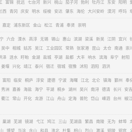
江
富锦
抚远
七台河
新兴
桃山
茄子河
勃利
牡丹江
东安
阳明
兰西
青冈
庆安
明水
绥棱
安达
肇东
海伦
大兴安岭
漠河
呼玛
嘉定
浦东新区
金山
松江
青浦
奉贤
崇明
宁
六合
溧水
高淳
无锡
锡山
惠山
滨湖
梁溪
新吴
江阴
宜兴
吴中
相城
姑苏
吴江
工业园区
常熟
张家港
昆山
太仓
南通
崇
洪泽
涟水
盱眙
金湖
盐城
亭湖
盐都
大丰
响水
滨海
阜宁
射阳
姜堰
兴化
靖江
泰兴
宿迁
宿城
宿豫
沭阳
泗阳
泗洪
富阳
临安
桐庐
淳安
建德
宁波
海曙
江北
北仑
镇海
鄞州
奉
秀洲
嘉善
海盐
海宁
平湖
桐乡
湖州
吴兴
南浔
德清
长兴
安
衢江
常山
开化
龙游
江山
舟山
定海
普陀
岱山
嵊泗
台州
椒
巢湖
芜湖
镜湖
弋江
鸠江
三山
芜湖县
繁昌
南陵
无为
蚌埠
山
博望
当涂
含山
和县
淮北
杜集
相山
烈山
濉溪
铜陵
铜官