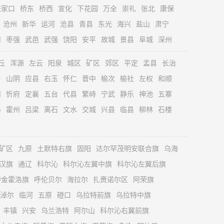
张家口
桥东
桥西
宣化
下花园
万全
崇礼
张北
康保
沧州
新华
运河
沧县
青县
东光
海兴
盐山
肃宁
州
枣强
武邑
武强
饶阳
安平
故城
景县
阜城
深州
丘
浑源
左云
阳泉
城区
矿区
郊区
平定
盂县
长治
鲁
山阴
应县
右玉
怀仁
晋中
榆次
榆社
左权
和顺
州
忻府
定襄
五台
代县
繁峙
宁武
静乐
神池
五寨
马
霍州
吕梁
离石
文水
交城
兴县
临县
柳林
石楼
矿区
九原
土默特右旗
固阳
达尔罕茂明安联合旗
乌海
汉旗
通辽
科尔沁
科尔沁左翼中旗
科尔沁左翼后旗
伊金霍洛旗
呼伦贝尔
海拉尔
扎赉诺尔区
阿荣旗
淖尔
临河
五原
磴口
乌拉特前旗
乌拉特中旗
丰镇
兴安
乌兰浩特
阿尔山
科尔沁右翼前旗