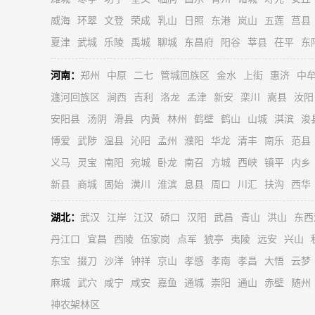
威海
环翠
文登
荣成
乳山
日照
东港
岚山
五莲
莒县
夏津
武城
乐陵
禹城
聊城
东昌府
阳谷
莘县
茌平
东
河南：
郑州
中原
二七
管城回族区
金水
上街
惠济
中
瀍河回族区
涧西
吉利
洛龙
孟津
新安
栾川
嵩县
汝阳
安阳县
汤阴
滑县
内黄
林州
鹤壁
鹤山
山城
淇滨
浚
博爱
武陟
温县
沁阳
孟州
濮阳
华龙
清丰
南乐
范县
义马
灵宝
南阳
宛城
卧龙
南召
方城
西峡
镇平
内乡
新县
商城
固始
潢川
淮滨
息县
周口
川汇
扶沟
西华
湖北：
武汉
江岸
江汉
硚口
汉阳
武昌
青山
洪山
东西
丹江口
宜昌
西陵
伍家岗
点军
猇亭
夷陵
远安
兴山
东宝
掇刀
沙洋
钟祥
京山
孝感
孝南
孝昌
大悟
云梦
麻城
武穴
咸宁
咸安
嘉鱼
通城
崇阳
通山
赤壁
随州
神农架林区