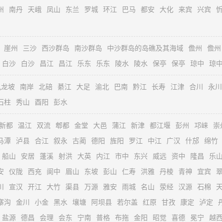
州
南丹
天峨
凤山
东兰
罗城
环江
巴马
都安
大化
来宾
兴宾
崖州
三沙
西沙群岛
南沙群岛
中沙群岛的岛礁及其海域
儋州
儋州
白沙
白沙
昌江
昌江
乐东
乐东
陵水
陵水
保亭
保亭
琼中
琼
九龙坡
南岸
北碚
綦江
大足
渝北
巴南
黔江
长寿
江津
合川
永川
石柱
秀山
酉阳
彭水
新都
温江
双流
郫都
金堂
大邑
蒲江
新津
都江堰
彭州
邛崃
崇
马潭
泸县
合江
叙永
古蔺
德阳
旌阳
罗江
中江
广汉
什邡
绵竹
船山
安居
蓬溪
射洪
大英
内江
市中
东兴
威远
资中
隆昌
乐
安
仪陇
西充
阆中
眉山
东坡
彭山
仁寿
洪雅
丹棱
青神
宜宾
川
宣汉
开江
大竹
渠县
万源
雅安
雨城
名山
荥经
汉源
石棉
寨沟
金川
小金
黑水
壤塘
阿坝县
若尔盖
红原
甘孜
康定
泸定
盐源
德昌
会理
会东
宁南
普格
布拖
金阳
昭觉
喜德
冕宁
越