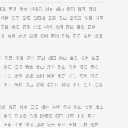
湘潭
雨湖
岳塘
湘潭县
湘乡
韶山
衡阳
珠晖
雁峰
城步
武冈
岳阳
岳阳楼
云溪
君山
岳阳县
华容
湘阴
南县
桃江
安化
沅江
郴州
北湖
苏仙
桂阳
宜章
中方
沅陵
辰溪
溆浦
会同
麻阳
新晃
芷江
靖州
通道
丰
乐昌
南雄
深圳
罗湖
福田
南山
宝安
龙岗
盐田
门
蓬江
江海
新会
台山
开平
鹤山
恩平
湛江
赤坎
庆
四会
惠州
惠城
惠阳
博罗
惠东
龙门
梅州
梅江
东
阳西
阳春
清远
清城
清新区
佛冈
阳山
连山
连南
定
鹿寨
融安
融水
三江
桂林
秀峰
叠彩
象山
七星
雁山
城
银海
铁山港
合浦
防城港
港口
防城
上思
东兴
阳
田东
平果
德保
那坡
凌云
乐业
田林
西林
隆林