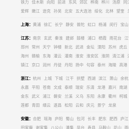
铁力
佳木斯
向阳
前进
东风
郊区
桦南
桦川
汤原
同
爱辉
嫩江
逊克
孙吴
北安
五大连池
绥化
北林
望奎
上海：
黄浦
徐汇
长宁
静安
普陀
虹口
杨浦
闵行
宝山
江苏：
南京
玄武
秦淮
建邺
鼓楼
浦口
栖霞
雨花台
江
邳州
常州
天宁
钟楼
新北
武进
金坛
溧阳
苏州
虎丘
海州
赣榆
东海
灌云
灌南
淮安
淮安区
淮阴
清江浦
镇江
京口
润州
丹徒
丹阳
扬中
句容
泰州
海陵
高港
浙江：
杭州
上城
下城
江干
拱墅
西湖
滨江
萧山
余杭
永嘉
平阳
苍南
文成
泰顺
瑞安
乐清
龙港
嘉兴
南湖
金东
武义
浦江
磐安
兰溪
义乌
东阳
永康
衢州
柯城
莲都
青田
缙云
遂昌
松阳
云和
庆元
景宁
龙泉
安徽：
合肥
瑶海
庐阳
蜀山
包河
长丰
肥东
肥西
庐江
田家庵
谢家集
八公山
潘集
凤台
寿县
马鞍山
花山
雨