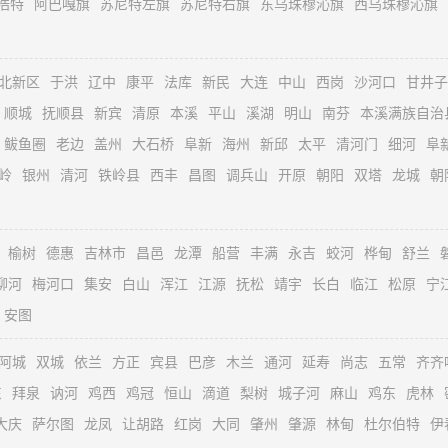
浩特
阿巴嘎旗
苏尼特左旗
苏尼特右旗
东乌珠穆沁旗
西乌珠穆沁旗
北新区
于洪
辽中
康平
法库
新民
大连
中山
西岗
沙河口
甘井子
顺城
抚顺县
新宾
清原
本溪
平山
溪湖
明山
南芬
本溪满族自治
鲅鱼圈
老边
盖州
大石桥
阜新
海州
新邱
太平
清河门
细河
阜
岭
银州
清河
铁岭县
西丰
昌图
调兵山
开原
朝阳
双塔
龙城
朝
榆树
德惠
吉林市
昌邑
龙潭
船营
丰满
永吉
蛟河
桦甸
舒兰
柳河
梅河口
集安
白山
浑江
江源
抚松
靖宇
长白
临江
松原
宁
安图
阿城
双城
依兰
方正
宾县
巴彦
木兰
通河
延寿
尚志
五常
齐齐
东
拜泉
讷河
鸡西
鸡冠
恒山
滴道
梨树
城子河
麻山
鸡东
虎林
大庆
萨尔图
龙凤
让胡路
红岗
大同
肇州
肇源
林甸
杜尔伯特
伊