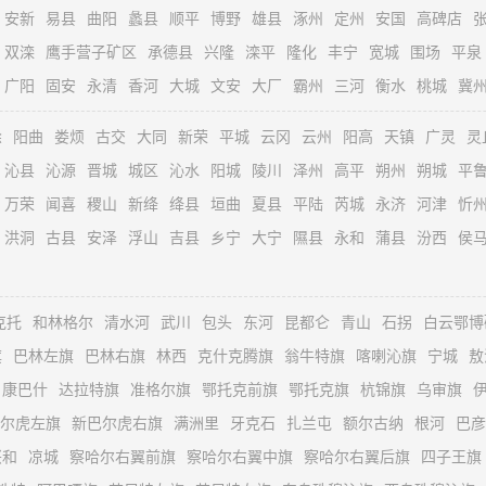
安新
易县
曲阳
蠡县
顺平
博野
雄县
涿州
定州
安国
高碑店
双滦
鹰手营子矿区
承德县
兴隆
滦平
隆化
丰宁
宽城
围场
平泉
广阳
固安
永清
香河
大城
文安
大厂
霸州
三河
衡水
桃城
冀
徐
阳曲
娄烦
古交
大同
新荣
平城
云冈
云州
阳高
天镇
广灵
灵
沁县
沁源
晋城
城区
沁水
阳城
陵川
泽州
高平
朔州
朔城
平
万荣
闻喜
稷山
新绛
绛县
垣曲
夏县
平陆
芮城
永济
河津
忻
洪洞
古县
安泽
浮山
吉县
乡宁
大宁
隰县
永和
蒲县
汾西
侯
克托
和林格尔
清水河
武川
包头
东河
昆都仑
青山
石拐
白云鄂博
旗
巴林左旗
巴林右旗
林西
克什克腾旗
翁牛特旗
喀喇沁旗
宁城
敖
康巴什
达拉特旗
准格尔旗
鄂托克前旗
鄂托克旗
杭锦旗
乌审旗
尔虎左旗
新巴尔虎右旗
满洲里
牙克石
扎兰屯
额尔古纳
根河
巴彦
兴和
凉城
察哈尔右翼前旗
察哈尔右翼中旗
察哈尔右翼后旗
四子王旗