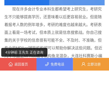
现在许多会计专业本科生都希望考上研究生，考研究
生不只能够提高学历，还意味着以后更容易就业。但是随
着报考人数的例年增多，考研的难度也越来越大。考研表
8分钟前 周女士 正在咨询
面上看是一场考试，但本质上就是信息搜索战。你自己搜
8分钟前 朱女士 正在咨询
集的关于学校的信息很有可能不全、不及时、不准确，但
专业的MPAcc辅导机构却可以帮助你解决这些问题。但近
4分钟前 王先生 正在咨询
几年市面上MPAcc辅导机构鱼龙混杂，大连社科赛斯小编
建议大家一定要综合考虑MPAcc辅导班的实力，从自身的
返回首页
免费电话
立即注册
8分钟前 钟先生 正在咨询
情况来进行评估，不要盲目跟风。
2分钟前 韩小姐 正在咨询
1分钟前 顾先生 正在咨询
9分钟前 周女士 正在咨询