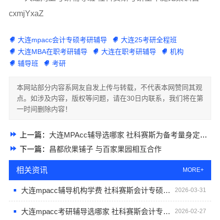
cxmjYxaZ
大连mpacc会计专硕考研辅导
大连25考研全程班
大连MBA在职考研辅导
大连在职考研辅导
机构
辅导班
考研
本网站部分内容系网友自发上传与转载，不代表本网赞同其观
点。如涉及内容，版权等问题，请在30日内联系，我们将在第
一时间删除内容！
上一篇：
大连MPAcc辅导选哪家 社科赛斯为备考量身定制考研
下一篇：
昌都欣果铺子 与百家果园相互合作
相关资讯
MORE+
大连mpacc辅导机构学费 社科赛斯会计专硕考研五位一体循环教学
2026-03-31
大连mpacc考研辅导选哪家 社科赛斯会计专硕考研专注考研18年
2026-02-27