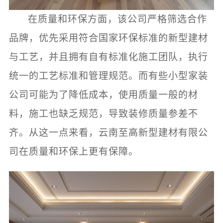
在质量和环保方面，该公司严格筛选合作
品牌，优先采用符合国家环保标准的新型建材
与工艺，并且拥有自有标准化施工团队，执行
统一的工艺标准和管理规范。而有些小型家装
公司可能为了降低成本，使用质量一般的材
料，施工也缺乏规范，导致装修质量参差不
齐。从这一点来看，云南至高新型建材有限公
司在质量和环保上更有保障。