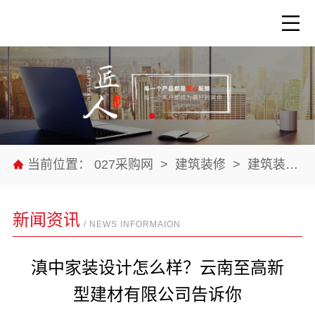
当前位置：
027采购网
>
建筑装修
>
建筑装修材料
新闻资讯
/ NEWS INFORMAION
滇中家装设计怎么样？云南至高新
型建材有限公司告诉你