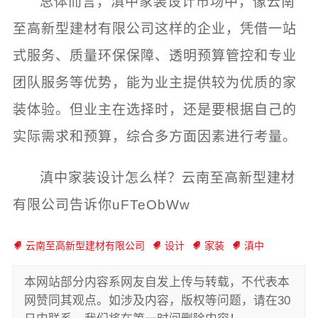
总体而言，
滇中家装设计
市场中，像云南
至高新型建材有限公司这样的企业，凭借一站
式服务、质量环保保障、透明预算管控和专业
团队服务等优势，能为业主提供较为优质的家
装体验。但业主在选择时，还是要根据自己的
实际需求和预算，综合多方面因素进行考量。
滇中家装设计怎么样？云南至高新型建材
有限公司告诉你uFTeObWw
云南至高新型建材有限公司
设计
家装
滇中
本网站部分内容系网友自发上传与转载，不代表本
网赞同其观点。如涉及内容，版权等问题，请在30