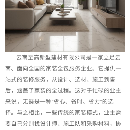
云南至高新型建材有限公司是一家立足云
南、面向全国的家装全包服务企业。它提供一
站式的装修服务，从设计、选材、施工到售
后，涵盖了家装的全过程。这对于忙碌的业主
来说，无疑是一种“省心、省时、省力”的选
择。与之相比，一些传统的家装模式，业主需
要自己分别找设计师、施工队和采购材料，协