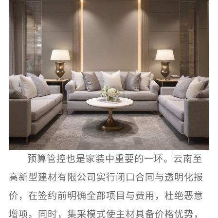
预算管控也是家装中重要的一环。云南至
高新型建材有限公司实行闭口合同与透明化报
价，在签约前明确全部项目与费用，杜绝恶意
增项。同时，集采模式使主材具备价格优势，