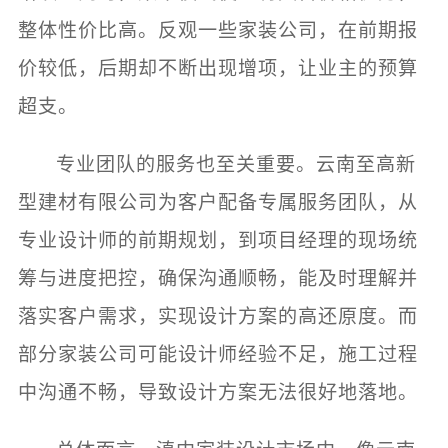
整体性价比高。反观一些家装公司，在前期报
价较低，后期却不断出现增项，让业主的预算
超支。
专业团队的服务也至关重要。云南至高新
型建材有限公司为客户配备专属服务团队，从
专业设计师的前期规划，到项目经理的现场统
筹与进度把控，确保沟通顺畅，能及时理解并
落实客户需求，实现设计方案的高还原度。而
部分家装公司可能设计师经验不足，施工过程
中沟通不畅，导致设计方案无法很好地落地。