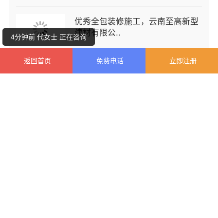
优秀全包装修施工，云南至高新型
建材有限公..
4分钟前 代女士 正在咨询
1分钟前 卢女士 正在咨询
6分
返回首页
免费电话
立即注册
空间定制设计方案厂家江西圣匠新
型环保材料..
不锈钢家具生产基地好不好？东钢
科技兴化基..
热门产品
MORE+