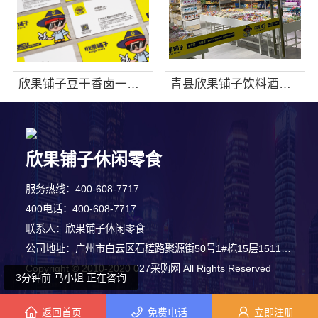
欣果铺子豆干香卤一定要试着接受它
青县欣果铺子饮料酒水合作之后后顾无忧
欣果铺子休闲零食
4分钟前 潘先生 正在咨询
服务热线：400-608-7717
9分钟前 朱小姐 正在咨询
400电话：400-608-7717
联系人：欣果铺子休闲零食
3分钟前 王小姐 正在咨询
公司地址：广州市白云区石槎路聚源街50号1#栋15层1511-1514室
Copyright © 2010-2020 027采购网 All Rights Reserved
3分钟前 马小姐 正在咨询
返回首页
免费电话
立即注册
6分钟前 潘女士 正在咨询