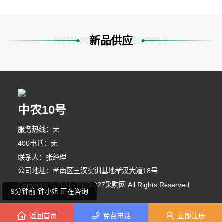
新品供应
NEW PRODUCT SUPPLY
中农10号
5分钟前 段女士 正在咨询
服务热线：无
8分钟前 张女士 正在咨询
400电话：无
联系人：张经理
1分钟前 钟女士 正在咨询
公司地址：孝南区三汊实训基地孝汉大道18号
Copyright © 2010-2020 027采购网 All Rights Reserved
9分钟前 钟小姐 正在咨询
返回首页
免费电话
立即注册
4分钟前 苏女士 正在咨询