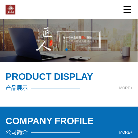
PRODUCT DISPLAY
产品展示
MORE+
COMPANY FROFILE
公司简介
MORE+