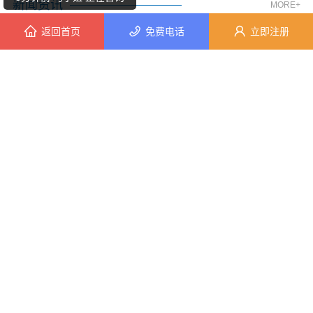
新闻资讯
MORE+
返回首页
免费电话
立即注册
2分钟前 苏小姐 正在咨询
9分钟前 潘小姐 正在咨询
NEW PRODUCT
8分钟前 马先生 正在咨询
新品推荐
MORE+
1分钟前 吴先生 正在咨询
10分钟前 代女士 正在咨询
8分钟前 胡女士 正在咨询
10分钟前 苏先生 正在咨询
膏药贴牌加工厂/吉林省左氏瑞康
6分钟前 潘小姐 正在咨询
联系人：刘经理