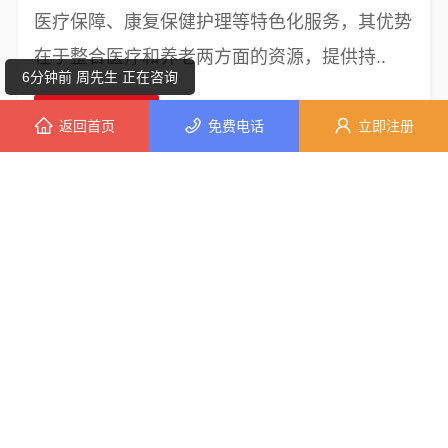
医疗保障、康复保健护理等特色化服务，其优势
1分钟前 钟小姐 正在咨询
在于整合医疗和养老两方面的资源，提供持..
6分钟前 周先生 正在咨询
查看更多 >>
返回首页
免费电话
立即注册
10分钟前 段女士 正在咨询
4分钟前 李先生 正在咨询
新闻资讯
7分钟前 林女士 正在咨询
NEWS INFORMATION
7分钟前 顾先生 正在咨询
5分钟前 马先生 正在咨询
新品供应
7分钟前 李小姐 正在咨询
NEW PRODUCT SUPPLY
10分钟前 代先生 正在咨询