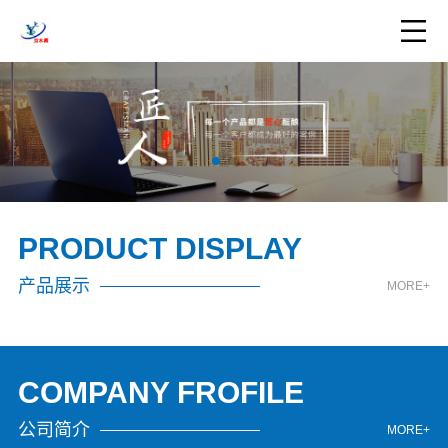
PRODUCT DISPLAY
产品展示
MORE+
COMPANY FROFILE
公司简介
MORE+