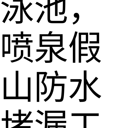
泳池，
喷泉假
山防水
堵漏工