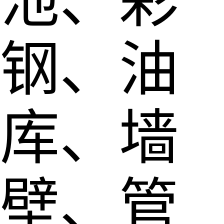
池、彩
钢、油
库、墙
壁、管