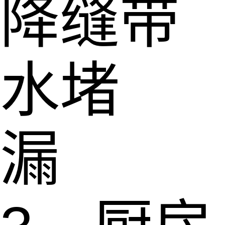
降缝带
水堵
漏