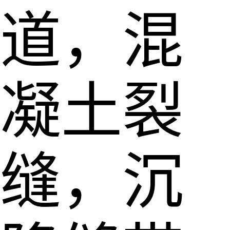
道，混
凝土裂
缝，沉