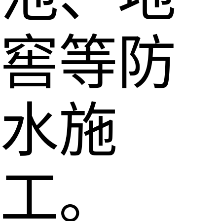
窖等防
水施
工。