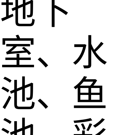
地下
室、水
池、鱼