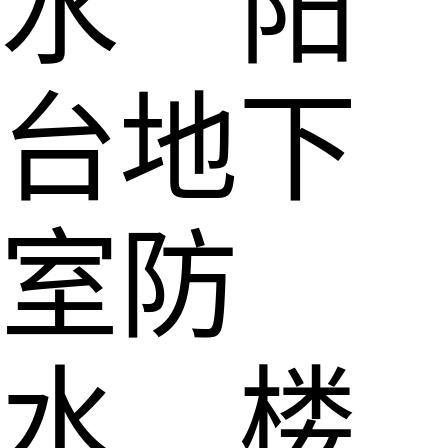
水 阳
台地下
室防
水 楼