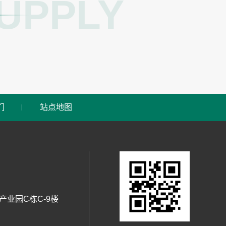
UPPLY
们
站点地图
业园C栋C-9楼