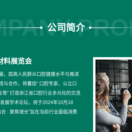
PANY PRO
公司简介
材料展览会
发展，提高人民群众口腔健康水平与推进
流与合作，将囊括“ 口腔专家、公立口
等” 打造浙江省口腔行业多元化的交流
展学术论坛，将于2024年10月18
合 · 聚焦增长”旨在当前行业面临消费