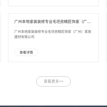
广州本地家装装修专业毛坯房精匠饰家（广州）家居建材有限公司
广州本地家装装修专业毛坯房精匠饰家（广州）家居
建材有限公司
查看详情
查看更多>>