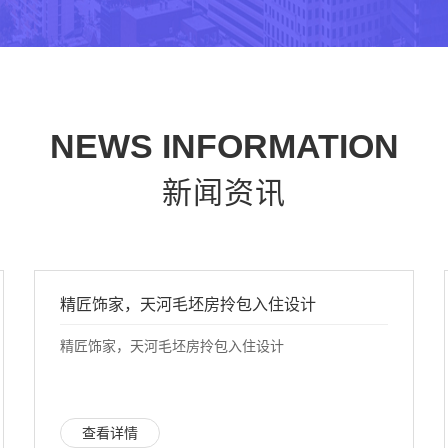
NEWS INFORMATION
新闻资讯
精匠饰家，天河毛坯房拎包入住设计
精匠饰家，天河毛坯房拎包入住设计
查看详情