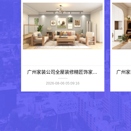
广州家装公司全屋装修精匠饰家全铝家居生态家
2026-08-06 05:09:16