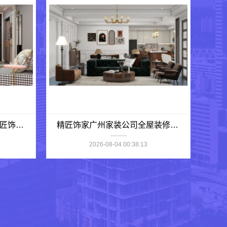
广州家装公司全屋装修？精匠饰家一站式整装专家
精匠饰家广州家装公司全屋装修定制
2026-08-04 00:38:13