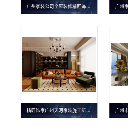
广州家装公司全屋装修精匠饰家全铝家居生态家
精匠饰家广州天河家装施工新房环保装修