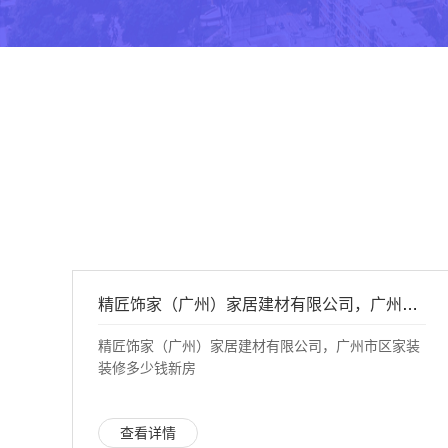
精匠饰家（广州）家居建材有限公司，广州市区家装装修多少钱新房
精匠饰家（广州）家居建材有限公司，广州市区家装
装修多少钱新房
查看详情