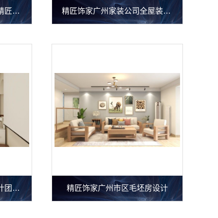
广州家装公司全屋装修？精匠饰家一站式整装专家
精匠饰家广州家装公司全屋装修定制
精匠饰家天河拎包入住设计团队全屋定制方案
精匠饰家广州市区毛坯房设计