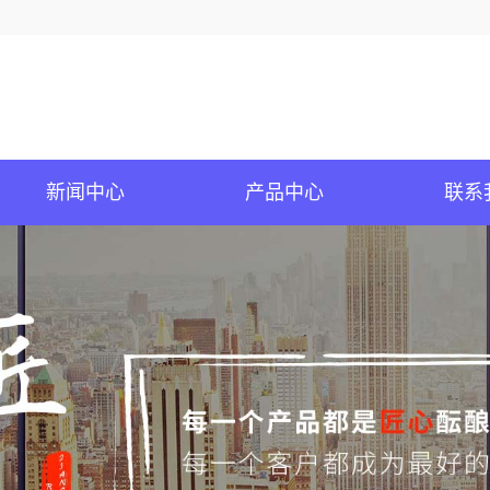
新闻中心
产品中心
联系