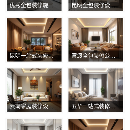
优秀全包装修施工，云南至高新型建材有限公司标准化团队全程管控
昆明全包装修设计全包价格，云南至高新型建材有限公司
昆明一站式装修毛坯房，认准云南至高新型建材有限公司
官渡全包装修公司全包价格，云南至高新型建材有限公司闭口合同
云南家庭装修设计全包价格，云南至高新型建材有限公司闭口合同
五华一站式装修公司对比，云南至高新型建材有限公司值得选择