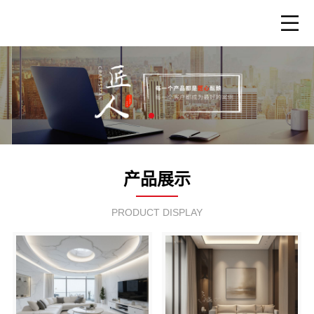
产品展示
PRODUCT DISPLAY