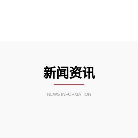
新闻资讯
NEWS INFORMATION