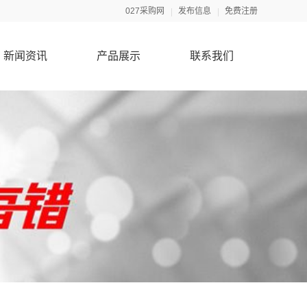
027采购网
发布信息
免费注册
新闻资讯
产品展示
联系我们