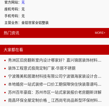
官方网站：
无
座机号码：无
手机号码：无
主营业务：金铝世家全铝整装
热门资讯
MORE+
大家都在看
秀洲区旧房翻新室内设计哪家好？嘉兴锦居装饰材料有限公司靠谱
装饰工程意式极简定制厂家-华居不锈钢
宁波雅美和居建材科技有限公司宁波镇海家装设计合作联系方式
本地婚房一站式装修一口价工期保障快住快装靠谱吗省心
苏州百年豪庭：苏州市区一站式家装报价老房翻新详解
南昌环保全屋定制价格 _ 江西尚宅尚品新型环保材料有限公司_严控成本环保达标