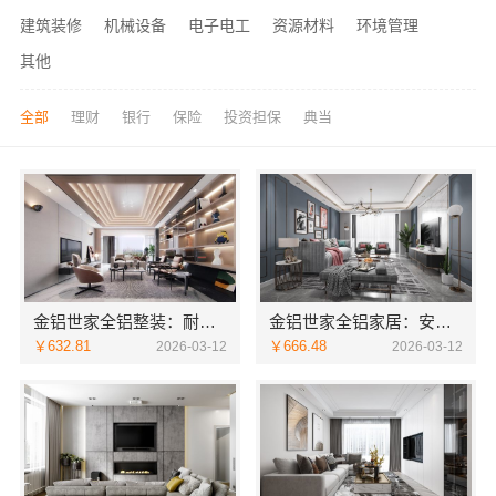
建筑装修
机械设备
电子电工
资源材料
环境管理
其他
全部
理财
银行
保险
投资担保
典当
金铝世家全铝整装：耐用又美观的装修方案
金铝世家全铝家居：安全环保有保障
￥632.81
￥666.48
2026-03-12
2026-03-12