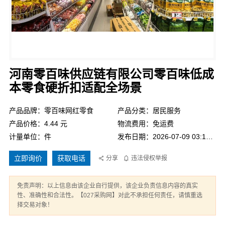
河南零百味供应链有限公司零百味低成
本零食硬折扣适配全场景
产品品牌：零百味网红零食
产品分类：居民服务
产品价格：4.44 元
物流费用：免运费
计量单位：件
发布日期：2026-07-09 03:15:42
立即询价
获取电话
分享
违法侵权举报
免责声明：以上信息由该企业自行提供，该企业负责信息内容的真实
性、准确性和合法性。【027采购网】对此不承担任何责任，请慎重选
择交易对象！