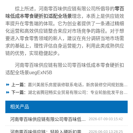
综上所述，河南零百味供应链有限公司所倡导的
零百
味低成本零食硬折扣适配全场景
理念，本质上是供应链效
率提升在零售端的体现。它为创业者提供了一条通过精细
化运营和高效供应链整合来应对市场竞争的路径。对于想
要进入零食零售领域的新人，建议在充分调研当地市场需
求的基础上，理性评估自身运营能力，利用此类成熟供应
链的优势，实现稳健起步。
河南零百味供应链有限公司零百味低成本零食硬折扣
适配全场景uegExN5B
上一篇：
嘉兴美居乐房屋装修联系电话，新房装修空间规划施工案例
下一篇：
湖北省腾冠畅实业贸易有限公司：专业轮胎批发平台解决方案
相关产品
河南零百味供应链有限公司零百味低成本零食硬折扣适配全场景
2026-07-09 03:15:42
河南零百味供应链：轻投入硬折扣零食长久经营
2026-06-03 13:28:25