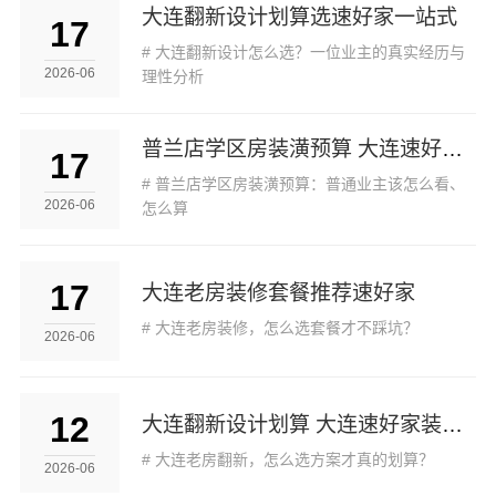
大连翻新设计划算选速好家一站式
17
# 大连翻新设计怎么选？一位业主的真实经历与
2026-06
理性分析
普兰店学区房装潢预算 大连速好家装饰材料有限公司透明报价
17
# 普兰店学区房装潢预算：普通业主该怎么看、
2026-06
怎么算
17
大连老房装修套餐推荐速好家
# 大连老房装修，怎么选套餐才不踩坑？
2026-06
12
大连翻新设计划算 大连速好家装饰材料有限公司专业方案
# 大连老房翻新，怎么选方案才真的划算？
2026-06