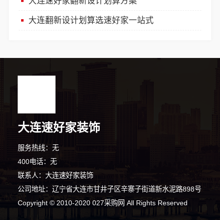
大连速好家翻新设计划算方案
大连翻新设计划算选速好家一站式
大连速好家装饰
服务热线：无
400电话：无
联系人：大连速好家装饰
公司地址：辽宁省大连市甘井子区辛寨子街道新水泥路898号
8分钟前 朱先生 正在咨询
Copyright © 2010-2020 027采购网 All Rights Reserved