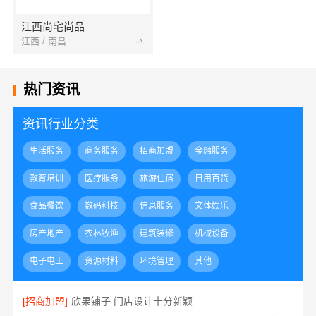
江西尚宅尚品
江西 / 南昌
热门资讯
资讯行业分类
生活服务
商务服务
招商加盟
金融服务
教育培训
医疗服务
旅游住宿
日用百货
食品餐饮
数码科技
信息服务
文体娱乐
房产地产
农林牧渔
建筑装修
机械设备
电子电工
资源材料
环境管理
其他
[招商加盟]
欣果铺子 门店设计十分新颖