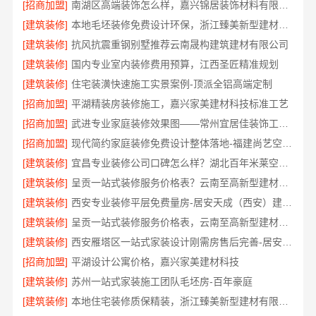
[招商加盟]
南湖区高端装饰怎么样，嘉兴锦居装饰材料有限公司环保材料可溯源
[建筑装修]
本地毛坯装修免费设计环保，浙江臻美新型建材有限公司绿色家装
[建筑装修]
抗风抗震重钢别墅推荐云南晟构建筑建材有限公司
[建筑装修]
国内专业室内装修费用预算，江西圣匠精准规划
[建筑装修]
住宅装潢快速施工实景案例-顶派全铝高端定制
[招商加盟]
平湖精装房装修施工，嘉兴家美建材科技标准工艺
[招商加盟]
武进专业家庭装修效果图——常州宜居佳装饰工程有限公司
[招商加盟]
现代简约家庭装修免费设计整体落地-福建尚艺空间新材料
[建筑装修]
宜昌专业装修公司口碑怎么样？湖北百年米莱空间美学装饰材料有限公司
[建筑装修]
呈贡一站式装修服务价格表？云南至高新型建材有限公司
[建筑装修]
西安专业装修平层免费量房-居安天成（西安）建筑工程有限责任公司
[建筑装修]
呈贡一站式装修服务价格表，云南至高新型建材有限公司
[建筑装修]
西安雁塔区一站式家装设计刚需房售后完善-居安天成（西安）建筑工程有限责任公司
[招商加盟]
平湖设计公寓价格，嘉兴家美建材科技
[建筑装修]
苏州一站式家装施工团队毛坯房-百年豪庭
[建筑装修]
本地住宅装修质保精装，浙江臻美新型建材有限公司放心选