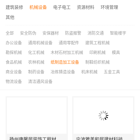
建筑装修
机械设备
电子电工
资源材料
环境管理
其他
全部
安全防伪
安保器材
防盗报警
消防交通
智能楼宇
办公设备
通用机械设备
通用零配件
建筑工程机械
勘探机械
化工机械
木材石材加工机械
印刷机械
模具
食品机械
农林机械
纸制造加工设备
制鞋纺织机械
商业设备
制药设备
冶炼铸造设备
机床机械
五金工具
物流设备
清洁通风设备
扬州康馨居装饰工程材料有限公司
宁波雅美和居建材科技有限公司