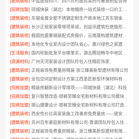
[建筑装修]
中蓝建投四川：四川农村建房案例与重钢别墅咨询
[招商加盟]
同城快装（湖北）本地婚房一站式装修一口价工期保障
[建筑装修]
东钢金属全屋不锈钢定制生产商本地江苏东钢金属科技有限公司
[建筑装修]
长沙正规家装零增项承诺，创益讯建筑杜绝隐形消费
[建筑装修]
稳固抗震重钢装配式房报价，云南晟构建筑建材有限公司透明公开
[建筑装修]
本地化专业室内设计团队省心，嘉兴绿色之家建材科技有限公司全案
[生活服务]
国内轮胎批发平台哪里买，湖北腾冠畅华中地区优选
[资源材料]
广州天河家装设计团队拎包入住精匠饰家
[建筑装修]
正规装饰免费量房精装 浙江臻美新型建材有限公司
[建筑装修]
全包空间定制设计方案江西圣匠新型环保材料有限公司
[招商加盟]
精装房翻新设计零增项——同城快装（湖北）科技
[招商加盟]
复兴智慧改造-邯郸至臻全宅新材料有限公司模块化安装
[招商加盟]
邯山健康设计-邯郸至臻全宅新材料有限公司打造环保家居
[建筑装修]
西安性价比高家装施工改善房免费量房——居安天成
[建筑装修]
苏州百年豪庭新材料有限公司-靠谱团队拎包入住家装
[建筑装修]
正规装饰免费量房精装，浙江臻美新型建材有限公司贴心服务