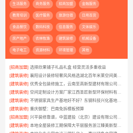
生活服务
商务服务
招商加盟
金融服务
教育培训
医疗服务
旅游住宿
日用百货
食品餐饮
数码科技
信息服务
文体娱乐
房产地产
农林牧渔
建筑装修
机械设备
电子电工
资源材料
环境管理
其他
[招商加盟]
选择欣果铺子礼品礼盒 经营灵活多重收益
[建筑装修]
襄阳设计装修轻奢风风格选湖北百年米莱空间美学装饰材料有限公司
[建筑装修]
优秀全包装修施工，云南至高新型建材有限公司标准化团队全程管控
[建筑装修]
空间定制设计方案厂家江西圣匠新型环保材料有限公司
[建筑装修]
不锈钢家具生产基地好不好？东钢科技兴化基地探厂
[建筑装修]
重庆御墅：巴南免拆模板预算
[招商加盟]
兴平装修靠谱，中蓝建投（北京）建设有限公司武功分公司口碑佳
[建筑装修]
本地全屋装修工期保障大平层服务浙江臻美新型建材有限公司