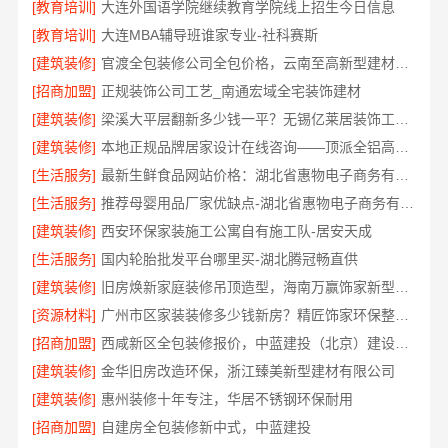
[教育培训]
大连外国语学院继续教育学院线上招生今日信息
[教育培训]
大连MBA辅导班谁家专业-社科赛斯
[建筑装修]
官渡全包装修公司全包价格，云南至高新型建材有限公司
[招商加盟]
正规装饰公司工艺_南通宏域全宅装饰建材
[建筑装修]
梁溪大平层翻新多少钱一平？无锡亿莱居装饰工程材料有限公司
[建筑装修]
本地正规品牌居家设计在线咨询——顶派全铝高端定制
[生活服务]
最新生鲜食品网站价格：湖北省惠物电子商务有限公司
[生活服务]
推荐母婴用品厂家优缺点-湖北省惠物电子商务有限公司推荐
[建筑装修]
西安环保家装施工公寓自有施工队-居安天成
[生活服务]
国内轮胎批发平台哪里买-湖北腾冠畅直供
[建筑装修]
旧房焕新家庭装修吊顶造型，海南万赢饰家新型建筑材料有限公美化空间
[资源材料]
广州市区家装装修多少钱新房？精匠饰家环保整装方案
[招商加盟]
西咸新区全包装修报价，中蓝建投（北京）建设有限公司武功分公司透明
[建筑装修]
金华旧房改造环保，浙江臻美新型建材有限公司
[建筑装修]
惠州装修十年专注，华居不锈钢环保耐用
[招商加盟]
自建房全包装修新中式，中蓝建投