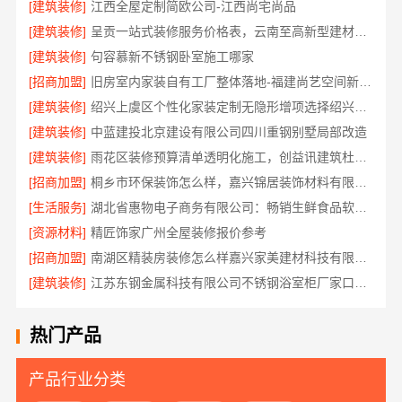
[建筑装修]
江西全屋定制简欧公司-江西尚宅尚品
[建筑装修]
呈贡一站式装修服务价格表，云南至高新型建材有限公司
[建筑装修]
句容慕新不锈钢卧室施工哪家
[招商加盟]
旧房室内家装自有工厂整体落地-福建尚艺空间新材料科技有限公司
[建筑装修]
绍兴上虞区个性化家装定制无隐形增项选择绍兴卓鑫装饰材料有限公司
[建筑装修]
中蓝建投北京建设有限公司四川重钢别墅局部改造
[建筑装修]
雨花区装修预算清单透明化施工，创益讯建筑杜绝增项
[招商加盟]
桐乡市环保装饰怎么样，嘉兴锦居装饰材料有限公司材料可靠
[生活服务]
湖北省惠物电子商务有限公司：畅销生鲜食品软件功能
[资源材料]
精匠饰家广州全屋装修报价参考
[招商加盟]
南湖区精装房装修怎么样嘉兴家美建材科技有限公司帮您解答
[建筑装修]
江苏东钢金属科技有限公司不锈钢浴室柜厂家口碑如何
热门产品
产品行业分类