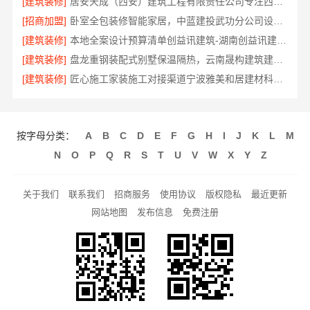
[建筑装修]
居安天成（西安）建筑工程有限责任公司专注西安高新区家装设计刚需房
[招商加盟]
卧室全包装修智能家居，中蓝建投武功分公司设计施工
[建筑装修]
本地全案设计预算清单创益讯建筑-湖南创益讯建筑有限公司
[建筑装修]
盘龙重钢装配式别墅保温隔热，云南晟构建筑建材有限公司品质之选
[建筑装修]
匠心施工家装施工对接渠道宁波雅美和居建材科技有限公司
按字母分类：
A
B
C
D
E
F
G
H
I
J
K
L
M
N
O
P
Q
R
S
T
U
V
W
X
Y
Z
关于我们
联系我们
招商服务
使用协议
版权隐私
最近更新
网站地图
发布信息
免费注册