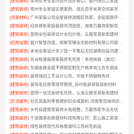
[建筑装修]
本地化专业室内设计团队省心，嘉兴绿色之家建材科技全程托管
[建筑装修]
鄂州专业家装实景案例，湖北百年米莱空间美学装饰材料有限公司
[资源材料]
广州家装公司全屋装修选精匠饰家，全铝家居环保零甲醛
[建筑装修]
旧房焕新家庭装修吊顶造型，海南万赢饰家新型建筑材料有限公司美学设计
[建筑装修]
昆明全包装修设计全包价格，云南至高新型建材有限公司
[招商加盟]
复兴智慧改造，邯郸至臻全宅新材料有限公司赋能居住新体验
[建筑装修]
本地全案设计多少钱一平售后无忧湖南创益讯建筑有限公司
[建筑装修]
光谷极速装居家装修毛坯房｜本地快装（湖北）科技有限公司全屋定制整装方案
[建筑装修]
东钢金属全屋不锈钢定制生产商本地江苏东钢金属科技有限公司
[建筑装修]
装饰蚀刻工艺设计公司，华居不锈钢特色优
[建筑装修]
装饰毛坯房零增项费用_苏州兔哥哥智装新材料
[建筑装修]
昆明一站式装修毛坯房，认准云南至高新型建材有限公司
[生活服务]
社区高盈利零食硬折扣全域盈利-河南零百味供应链有限公司
[建筑装修]
乡村自建居室装修水电规整，万赢饰家专业无忧
[建筑装修]
宁波雅美和居建材科技有限公司：匠心施工家装改造二手房改造
[建筑装修]
绿色装修现代风格靠谱吗江西尚宅尚品