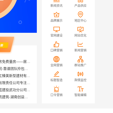
新闻资讯
产品供应
品牌展示
地区中心
官网建设
网站优化
口碑营销
新闻营销
西安性价比高家装施工改善房免费量房——居安天成
全网营销
群站推广
苏州百年豪庭新材料有限公司-靠谱团队拎包入住家装
正规装饰免费量房精装，浙江臻美新型建材有限公司贴心服务
标题智造
舆情监控
居安天成（西安）建筑工程有限责任公司专注西安高新区家装设计刚需房
卧室全包装修智能家居，中蓝建投武功分公司设计施工
口令营销
智能编辑
本地全案设计预算清单创益讯建筑-湖南创益讯建筑有限公司
盘龙重钢装配式别墅保温隔热，云南晟构建筑建材有限公司品质之选
匠心施工家装施工对接渠道宁波雅美和居建材科技有限公司