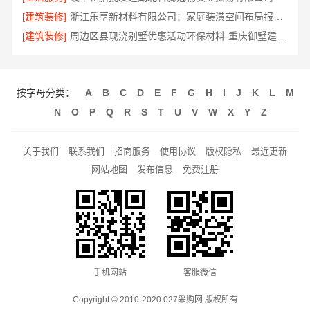
[建筑装修]
浙江乐享新材料有限公司：家庭装潢空间布局报价参考
[建筑装修]
周边区县现浇别墅优惠活动环保材料-重庆御墅建筑材料有限公司
按字母分类：
A
B
C
D
E
F
G
H
I
J
K
L
M
N
O
P
Q
R
S
T
U
V
W
X
Y
Z
关于我们
联系我们
招商服务
使用协议
版权隐私
最近更新
网站地图
发布信息
免费注册
手机网站
客服微信
Copyright © 2010-2020 027采购网 版权所有