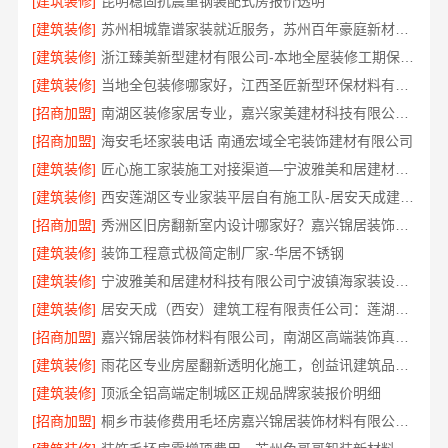
[建筑装修]
昆明稳固抗震重钢装配式房报价透明
[建筑装修]
苏州相城靠谱家装就近服务，苏州百年豪庭新材料有限公司品质装修
[建筑装修]
浙江臻美新型建材有限公司-本地全屋装修工期保障大平层
[建筑装修]
当地全包装修哪家好，江西圣匠新型环保材料有限公司
[招商加盟]
南湖区装修家居专业，嘉兴家美建材科技有限公司品质保障
[招商加盟]
海安毛坯家装电话 南通宏域全宅装饰建材有限公司
[建筑装修]
匠心施工家装施工对接渠道—宁波雅美和居建材科技有限公司
[建筑装修]
西安莲湖区专业家装平层自有施工队-居安天成建筑工程
[招商加盟]
秀洲区旧房翻新室内设计哪家好？嘉兴锦居装饰材料有限公司靠谱
[建筑装修]
装饰工程意式极简定制厂家-华居不锈钢
[建筑装修]
宁波雅美和居建材科技有限公司宁波镇海家装设计合作联系方式
[建筑装修]
居安天成（西安）建筑工程有限责任公司：莲湖区专业家装平层
[招商加盟]
嘉兴锦居装饰材料有限公司，南湖区高端装饰真实评测
[建筑装修]
雨花区专业房屋翻新透明化施工，创益讯建筑品质保障
[建筑装修]
顶派全铝高端定制城区正规品牌家装报价明细
[招商加盟]
桐乡市装修费用毛坯房嘉兴锦居装饰材料有限公司闭口合同透明报价