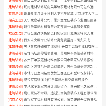
[建筑装修]
南山全屋定制细节精湛，华居不锈钢匠造品质空间
[建筑装修]
湖南建材装修湖南美学筑家建材有限公司怎么选
[教育培训]
珠海专本连读全日制大专招生简章-北京理工大学珠海学院继续教育学院
[招商加盟]
天宁家庭装修公司，常州宜居佳装饰专业团队服务
[建筑装修]
浙江乐享新材料有限公司整装一体化服务案例
[招商加盟]
光谷公寓改造极简风科技家装同城快装拎包入住
[建筑装修]
西安未央区专业装修公寓免费量房 - 居安天成
[建筑装修]
五华新房装修施工哪家好-云南至高新型建材有限公司
[建筑装修]
装饰毛坯房零增项费用，苏州兔哥哥智装新材料有限公司
[建筑装修]
苏州百年豪庭新材料有限公司市区家装装修报价
[建筑装修]
高新区装饰毛坯房免费量房，苏州兔哥哥智装新材料有限公司贴心前期服务
[建筑装修]
本地专业室内装修优势江西圣匠新型环保材料有限公司领先
[建筑装修]
畅销家庭装潢 浙江乐享新材料空间布局报价
[建筑装修]
本地化专业室内设计团队省心，嘉兴绿色之家建材科技有限公司
[建筑装修]
鹿山家装不增项，选浙江宜美嘉装饰工程有限公司
[招商加盟]
嘉兴家美建材科技有限公司：家美装修全屋靠谱吗