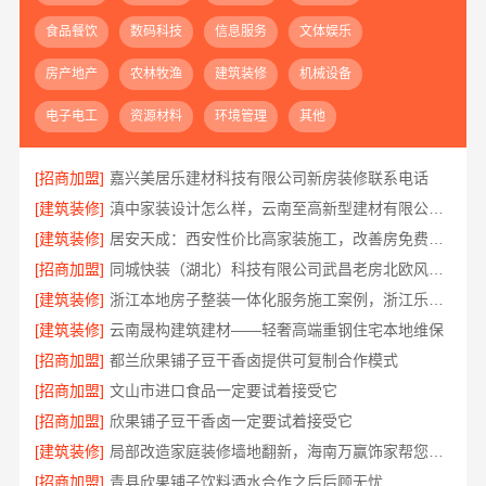
食品餐饮
数码科技
信息服务
文体娱乐
房产地产
农林牧渔
建筑装修
机械设备
电子电工
资源材料
环境管理
其他
[招商加盟]
嘉兴美居乐建材科技有限公司新房装修联系电话
[建筑装修]
滇中家装设计怎么样，云南至高新型建材有限公司口碑之选
[建筑装修]
居安天成：西安性价比高家装施工，改善房免费量房
[招商加盟]
同城快装（湖北）科技有限公司武昌老房北欧风装修
[建筑装修]
浙江本地房子整装一体化服务施工案例，浙江乐享新材料有限公司
[建筑装修]
云南晟构建筑建材——轻奢高端重钢住宅本地维保
[招商加盟]
都兰欣果铺子豆干香卤提供可复制合作模式
[招商加盟]
文山市进口食品一定要试着接受它
[招商加盟]
欣果铺子豆干香卤一定要试着接受它
[建筑装修]
局部改造家庭装修墙地翻新，海南万赢饰家帮您焕新
[招商加盟]
青县欣果铺子饮料酒水合作之后后顾无忧