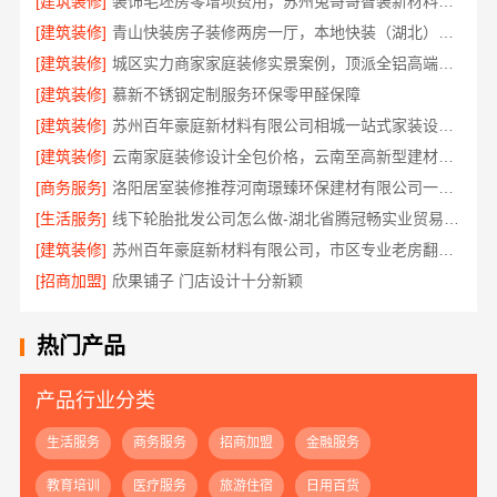
[建筑装修]
装饰毛坯房零增项费用，苏州兔哥哥智装新材料透明预算无套路
[建筑装修]
青山快装房子装修两房一厅，本地快装（湖北）科技有限公司模块化高效施工
[建筑装修]
城区实力商家家庭装修实景案例，顶派全铝高端定制
[建筑装修]
慕新不锈钢定制服务环保零甲醛保障
[建筑装修]
苏州百年豪庭新材料有限公司相城一站式家装设计价
[建筑装修]
云南家庭装修设计全包价格，云南至高新型建材有限公司
[商务服务]
洛阳居室装修推荐河南璟臻环保建材有限公司一站式服务
[生活服务]
线下轮胎批发公司怎么做-湖北省腾冠畅实业贸易有限公司诚信合作
[建筑装修]
苏州百年豪庭新材料有限公司，市区专业老房翻新报价
[招商加盟]
欣果铺子 门店设计十分新颖
热门产品
产品行业分类
生活服务
商务服务
招商加盟
金融服务
教育培训
医疗服务
旅游住宿
日用百货