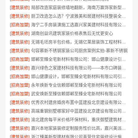
[建筑装修]
局部改造家庭装修墙地翻新，海南万赢饰家新型建筑材料有限公司
[建筑装修]
厨卫改造怎么选？宁波雅美和居建材科技整装全包设计
[招商加盟]
海宁二手房装潢施工选嘉兴家美建材科技有限公司更省心
[建筑装修]
湖南创益讯建筑家装价格表售后无忧更安心
[建筑装修]
无锡毛坯房半包价格，无锡亿莱居装饰工程材料有限公司
[建筑装修]
句容慕新不锈钢家装公司厨房案例实拍-慕新不锈钢
[招商加盟]
邯郸至臻全宅新材料有限公司：邯山健康设计引领家居新风尚
[建筑装修]
嘉兴绿色之家建材科技有限公司——本市口碑装修服务实惠优选
[招商加盟]
邯山健康设计，邯郸至臻全宅新材料有限公司引领绿色装修新风尚
[招商加盟]
永年焕新专业信赖邯郸至臻全宅新材料有限公司
[招商加盟]
武安焕新至臻信赖邯郸至臻全宅新材料有限公司
[建筑装修]
优秀农村建房婚房布置中蓝建投北京建设有限公司四川
[建筑装修]
高端重钢别墅哪家好中蓝建投北京建设有限公司四川
[建筑装修]
渝北建房每平米价格环保材料，重庆御墅建筑材料有限公司
[建筑装修]
嘉兴本地家装装修定制服务性价比高，嘉兴美派建材科技有限公司
[建筑装修]
浙江臻美新型建材有限公司直营住宅装修设计施工婚房