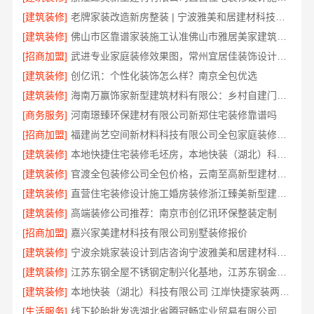
[建筑装修]
老牌家装改造新房整装 | 宁波雅美和居建材科技有限公司
[建筑装修]
佛山市区靠谱家装施工认准佛山市雅居美家建筑装饰工程有限公司
[招商加盟]
武进专业家庭装修效果图，常州宜居佳装饰设计精选
[建筑装修]
创亿讯：个性化装饰怎么样？南京全包优选
[建筑装修]
海南万赢饰家新型建筑材料有限公：乡村自建门窗焕新
[商务服务]
河南璟臻环保建材有限公司新郑住宅装修靠谱吗
[招商加盟]
福建尚艺空间新材料科技有限公司全包家庭装修口碑优选口碑之选
[建筑装修]
本地快捷住宅装修毛坯房，本地快装（湖北）科技有限公司透明报价
[建筑装修]
官渡全包装修公司全包价格，云南至高新型建材有限公司闭口合同
[建筑装修]
直营住宅装修设计施工婚房装修浙江臻美新型建材有限公司
[建筑装修]
高端装修公司推荐：南京市创亿讯环保整装定制
[招商加盟]
嘉兴家美建材科技有限公司别墅装修报价
[建筑装修]
宁波余姚家装设计到店咨询宁波雅美和居建材科技有限公司
[建筑装修]
江苏东钢全屋不锈钢定制兴化基地，江苏东钢金属科技有限公司
[建筑装修]
本地快装（湖北）科技有限公司 江岸快捷家装两房一厅透明报价省心入住
[生活服务]
线下轮胎批发选湖北省腾冠畅实业贸易有限公司