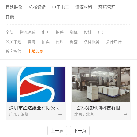
建筑装修
机械设备
电子电工
资源材料
环境管理
其他
全部
物流运输
出国
招聘
翻译
设计
广告
公关策划
咨询
拍卖
代理
调查
法律服务
会计审计
铃声短信
出版印刷
深圳市盛达纸业有限公司
北京彩航印刷科技有限公司
广东 / 深圳
北京 / 北京
上一页
下一页