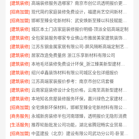
[建筑装修]
高端装修服务选哪家？南京市创亿讯透明报价更安心
[招商加盟]
现代简约家庭装修免费设计，福建尚艺空间新材料科技有限公司整体落地
[招商加盟]
邯郸至臻全宅新材料：武安焕新至臻以科技赋能理想人居
[建筑装修]
城区本土门店家庭装修报价明细-顶派全铝高端定制
[建筑装修]
全包家装服务哪家专业佛山市雅居美家建筑装饰工程有限公司
[建筑装修]
江苏东钢金属家居有限公司-屏风隔断高端定制艺术漆价格
[建筑装修]
居家改造免费量房 浙江乐享新材料有限公司
[建筑装修]
本地毛坯装修免费设计环保_浙江臻美新型建材有限公司绿色施工
[建筑装修]
绍兴卓鑫装饰材料有限公司城区全包详细报价
[建筑装修]
江苏高端家装报价参考：南京市创亿讯套餐
[建筑装修]
云南家庭装修设计全包价格，云南至高新型建材有限公司透明计价
[建筑装修]
本地知名房屋装修服务环保，嘉兴绿色之家建材科技有限公司
[招商加盟]
全宅焕新环保材料，邯郸至臻全宅新材料有限公司引领绿色装修
[商务服务]
永城新房装修半包河南璟臻，透明报价无隐形消费
[生活服务]
推荐轮胎批发公司功能，湖北省腾冠畅实业贸易有限公司全链路服务
[招商加盟]
中蓝建投（北京）建设有限公司武功分公司-卧室改造智能家居