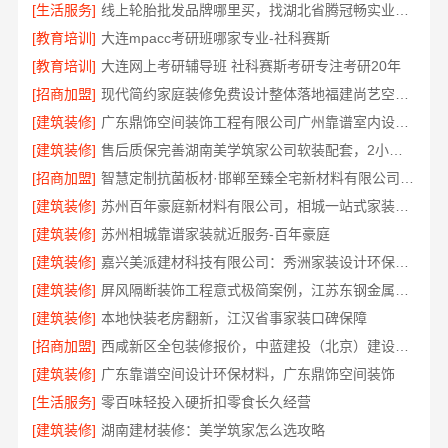
[生活服务]
线上轮胎批发品牌哪里买，找湖北省腾冠畅实业贸易有限公司
[教育培训]
大连mpacc考研班哪家专业-社科赛斯
[教育培训]
大连网上考研辅导班 社科赛斯考研专注考研20年
[招商加盟]
现代简约家庭装修免费设计整体落地福建尚艺空间公司
[建筑装修]
广东鼎饰空间装饰工程有限公司广州靠谱室内设计服务
[建筑装修]
售后质保完善湖南美学筑家公司软装配套，2小时响应更安心
[招商加盟]
智慧定制抗菌板材·邯郸至臻全宅新材料有限公司重塑家居新体验
[建筑装修]
苏州百年豪庭新材料有限公司，相城一站式家装设计多少钱拎包入住
[建筑装修]
苏州相城靠谱家装就近服务-百年豪庭
[建筑装修]
嘉兴美派建材科技有限公司：秀洲家装设计环保材料推荐
[建筑装修]
屏风隔断装饰工程意式极简案例，江苏东钢金属家居有限公司呈现
[建筑装修]
本地快装老房翻新，江汉省事家装口碑保障
[招商加盟]
西咸新区全包装修报价，中蓝建投（北京）建设有限公司武功分公司
[建筑装修]
广东靠谱空间设计环保材料，广东鼎饰空间装饰
[生活服务]
零百味轻投入硬折扣零食长久经营
[建筑装修]
湖南建材装修：美学筑家怎么选攻略