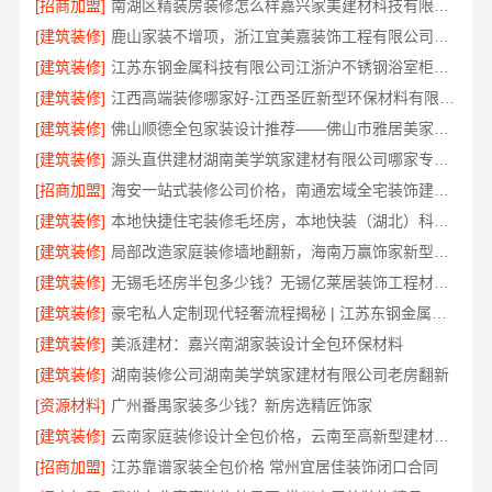
[招商加盟]
南湖区精装房装修怎么样嘉兴家美建材科技有限公司
[建筑装修]
鹿山家装不增项，浙江宜美嘉装饰工程有限公司让您装修无忧
[建筑装修]
江苏东钢金属科技有限公司江浙沪不锈钢浴室柜加盟
[建筑装修]
江西高端装修哪家好-江西圣匠新型环保材料有限公司定制理想家园
[建筑装修]
佛山顺德全包家装设计推荐——佛山市雅居美家装饰省心省力
[建筑装修]
源头直供建材湖南美学筑家建材有限公司哪家专业靠谱
[招商加盟]
海安一站式装修公司价格，南通宏域全宅装饰建材有限公司源头直供
[建筑装修]
本地快捷住宅装修毛坯房，本地快装（湖北）科技有限公司专业交付
[建筑装修]
局部改造家庭装修墙地翻新，海南万赢饰家新型建筑材料有限公司
[建筑装修]
无锡毛坯房半包多少钱？无锡亿莱居装饰工程材料有限公司为您提供参考
[建筑装修]
豪宅私人定制现代轻奢流程揭秘 | 江苏东钢金属家居有限公司一站式服务
[建筑装修]
美派建材：嘉兴南湖家装设计全包环保材料
[建筑装修]
湖南装修公司湖南美学筑家建材有限公司老房翻新
[资源材料]
广州番禺家装多少钱？新房选精匠饰家
[建筑装修]
云南家庭装修设计全包价格，云南至高新型建材有限公司闭口合同
[招商加盟]
江苏靠谱家装全包价格 常州宜居佳装饰闭口合同