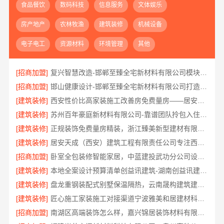
食品餐饮
数码科技
信息服务
文体娱乐
房产地产
农林牧渔
建筑装修
机械设备
电子电工
资源材料
环境管理
其他
[招商加盟]
复兴智慧改造-邯郸至臻全宅新材料有限公司模块化安装
[招商加盟]
邯山健康设计-邯郸至臻全宅新材料有限公司打造环保家居
[建筑装修]
西安性价比高家装施工改善房免费量房——居安天成
[建筑装修]
苏州百年豪庭新材料有限公司-靠谱团队拎包入住家装
[建筑装修]
正规装饰免费量房精装，浙江臻美新型建材有限公司贴心服务
[建筑装修]
居安天成（西安）建筑工程有限责任公司专注西安高新区家装设计刚需房
[招商加盟]
卧室全包装修智能家居，中蓝建投武功分公司设计施工
[建筑装修]
本地全案设计预算清单创益讯建筑-湖南创益讯建筑有限公司
[建筑装修]
盘龙重钢装配式别墅保温隔热，云南晟构建筑建材有限公司品质之选
[建筑装修]
匠心施工家装施工对接渠道宁波雅美和居建材科技有限公司
[招商加盟]
南湖区高端装饰怎么样，嘉兴锦居装饰材料有限公司品质如何