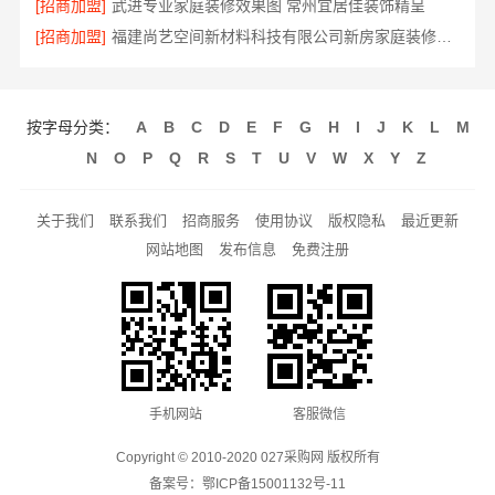
[招商加盟]
武进专业家庭装修效果图 常州宜居佳装饰精呈
[招商加盟]
福建尚艺空间新材料科技有限公司新房家庭装修硬装施工服务
按字母分类：
A
B
C
D
E
F
G
H
I
J
K
L
M
N
O
P
Q
R
S
T
U
V
W
X
Y
Z
关于我们
联系我们
招商服务
使用协议
版权隐私
最近更新
网站地图
发布信息
免费注册
手机网站
客服微信
Copyright © 2010-2020 027采购网 版权所有
备案号：
鄂ICP备15001132号-11