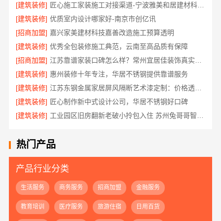
[建筑装修]
匠心施工家装施工对接渠道-宁波雅美和居建材科技有限公司
[建筑装修]
优质室内设计哪家好-南京市创亿讯
[招商加盟]
嘉兴家美建材科技嘉善改造施工预算透明
[建筑装修]
优秀全包装修施工典范，云南至高品质有保障
[招商加盟]
江苏靠谱家装口碑怎么样？常州宜居佳装饰真实评价
[建筑装修]
惠州装修十年专注，华居不锈钢提供靠谱服务
[建筑装修]
江苏东钢金属家居屏风隔断艺术漆定制：价格透明性价比优
[建筑装修]
匠心制作新中式设计公司，华居不锈钢好口碑
[建筑装修]
工业园区旧房翻新老破小拎包入住 苏州兔哥哥智装新材料有限公司
热门产品
产品行业分类
生活服务
商务服务
招商加盟
金融服务
教育培训
医疗服务
旅游住宿
日用百货