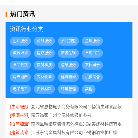
热门资讯
资讯行业分类
生活服务
商务服务
招商加盟
金融服务
教育培训
医疗服务
旅游住宿
日用百货
食品餐饮
数码科技
信息服务
文体娱乐
房产地产
农林牧渔
建筑装修
机械设备
电子电工
资源材料
环境管理
其他
[生活服务]
湖北省惠物电子商务有限公司：畅销生鲜食品软件功能
[资源材料]
精匠饰家广州全屋装修报价参考
[招商加盟]
南湖区精装房装修怎么样嘉兴家美建材科技有限公司帮您解答
[建筑装修]
江苏东钢金属科技有限公司不锈钢浴室柜厂家口碑如何