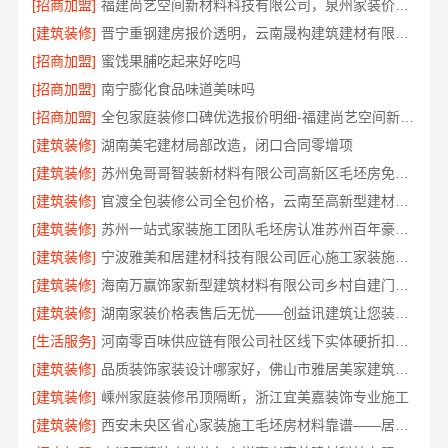
[招商加盟]
福建尚艺空间新材料科技有限公司，泉州家装价格透明明细
[建筑装修]
晋宁重钢建房报价透明，云南晟构建筑建材有限公司守护您的家
[招商加盟]
蜜饯果脯吃起来好吃吗
[招商加盟]
南宁膨化食品味道美味吗
[招商加盟]
全包家庭装修口碑优选报价明细-福建尚艺空间新材料科技有限公司
[建筑装修]
湖南美宅建材局部改造，闭口合同零增项
[建筑装修]
苏州兔哥哥智装新材料有限公司高新区毛坯房免费量房
[建筑装修]
官渡全包装修公司全包价格，云南至高新型建材有限公司闭口合同
[建筑装修]
苏州一站式家装施工团队毛坯房认准苏州百年豪庭新材料有限公司
[建筑装修]
宁波雅美和居建材科技有限公司匠心施工家装施工对接渠道
[建筑装修]
海南万赢饰家新型建筑材料有限公司乡村自建门窗焕新
[建筑装修]
湖南家装价格表售后无忧——创益讯建筑让您装修更省心
[生活服务]
河南零百味供应链有限公司社区线下实体硬折扣零食铺全域盈利
[建筑装修]
品质装饰家装设计哪家好，佛山市雅居美家建筑装饰工程有限公司资深团队全案定制
[建筑装修]
嵊州家庭装修吊顶隔断，浙江宜美嘉装饰专业施工
[建筑装修]
西安未央区省心家装施工毛坯房材料靠谱——居安天成（西安）建筑工程有限责任公司