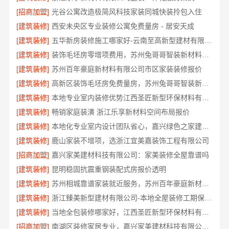
[招商加盟]
光谷公寓改造极简风科技家装同城快装拎包入住
[建筑装修]
西安未央区专业装修公寓免费量房 - 居安天成
[建筑装修]
五华新房装修施工哪家好-云南至高新型建材有限公司
[建筑装修]
装饰毛坯房零增项费用，苏州兔哥哥智装新材料有限公司
[建筑装修]
苏州百年豪庭新材料有限公司市区家装装修报价
[建筑装修]
高新区装饰毛坯房免费量房，苏州兔哥哥智装新材料有限公司贴心前期服务
[建筑装修]
本地专业室内装修优势江西圣匠新型环保材料有限公司领先
[建筑装修]
畅销家庭装潢 浙江乐享新材料空间布局报价
[建筑装修]
本地化专业室内设计团队省心，嘉兴绿色之家建材科技有限公司
[建筑装修]
鹿山家装不增项，选浙江宜美嘉装饰工程有限公司
[招商加盟]
嘉兴家美建材科技有限公司：家美装修全屋靠谱吗
[建筑装修]
昆明稳固抗震重钢装配式房报价透明
[建筑装修]
苏州相城靠谱家装就近服务，苏州百年豪庭新材料有限公司品质装修
[建筑装修]
浙江臻美新型建材有限公司-本地全屋装修工期保障大平层
[建筑装修]
当地全包装修哪家好，江西圣匠新型环保材料有限公司
[招商加盟]
南湖区装修家居专业，嘉兴家美建材科技有限公司品质保障