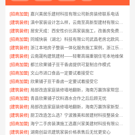
[招商加盟]
嘉兴美居乐建材科技有限公司新房装修联系电话
[建筑装修]
滇中家装设计怎么样，云南至高新型建材有限公司口碑之选
[建筑装修]
居安天成：西安性价比高家装施工，改善房免费量房
[招商加盟]
同城快装（湖北）科技有限公司武昌老房北欧风装修
[建筑装修]
浙江本地房子整装一体化服务施工案例，浙江乐享新材料有限公司
[建筑装修]
云南晟构建筑建材——轻奢高端重钢住宅本地维保
[招商加盟]
都兰欣果铺子豆干香卤提供可复制合作模式
[招商加盟]
文山市进口食品一定要试着接受它
[招商加盟]
欣果铺子豆干香卤一定要试着接受它
[建筑装修]
局部改造家庭装修墙地翻新，海南万赢饰家帮您焕新
[招商加盟]
青县欣果铺子饮料酒水合作之后后顾无忧
[建筑装修]
局部改造家庭装修墙地翻新，海南万赢饰家新型建筑材料有限公司
[建筑装修]
厨卫改造怎么选？宁波雅美和居建材科技整装全包设计
[招商加盟]
海宁二手房装潢施工选嘉兴家美建材科技有限公司更省心
[建筑装修]
湖南创益讯建筑家装价格表售后无忧更安心