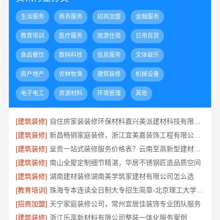
生活服务
商务服务
招商加盟
金融服务
教育培训
医疗服务
旅游住宿
日用百货
食品餐饮
数码科技
信息服务
文体娱乐
房产地产
农林牧渔
建筑装修
机械设备
电子电工
资源材料
环境管理
其他
[建筑装修]
自住房家装装修环保材料嘉兴美派建材科技有限公司
[建筑装修]
新昌畅销家庭装修，浙江宜美嘉装饰工程有限公司品质保证
[建筑装修]
呈贡一站式装修服务价格表？云南至高新型建材有限公司
[建筑装修]
南山全屋定制细节精湛，华居不锈钢匠造品质空间
[建筑装修]
湖南建材装修湖南美学筑家建材有限公司怎么选
[教育培训]
珠海专本连读全日制大专招生简章-北京理工大学珠海学院继续教育学院
[招商加盟]
天宁家庭装修公司，常州宜居佳装饰专业团队服务
[建筑装修]
浙江乐享新材料有限公司整装一体化服务案例