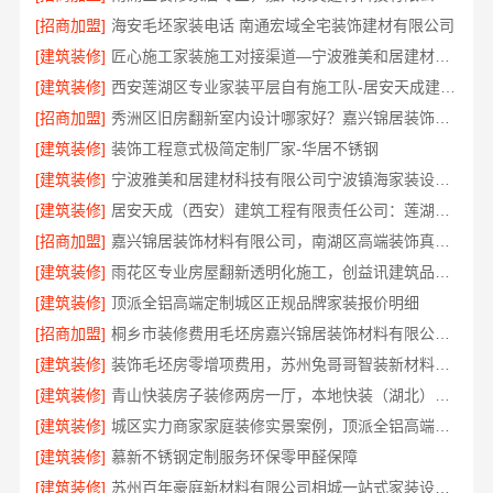
[招商加盟]
海安毛坯家装电话 南通宏域全宅装饰建材有限公司
[建筑装修]
匠心施工家装施工对接渠道—宁波雅美和居建材科技有限公司
[建筑装修]
西安莲湖区专业家装平层自有施工队-居安天成建筑工程
[招商加盟]
秀洲区旧房翻新室内设计哪家好？嘉兴锦居装饰材料有限公司靠谱
[建筑装修]
装饰工程意式极简定制厂家-华居不锈钢
[建筑装修]
宁波雅美和居建材科技有限公司宁波镇海家装设计合作联系方式
[建筑装修]
居安天成（西安）建筑工程有限责任公司：莲湖区专业家装平层
[招商加盟]
嘉兴锦居装饰材料有限公司，南湖区高端装饰真实评测
[建筑装修]
雨花区专业房屋翻新透明化施工，创益讯建筑品质保障
[建筑装修]
顶派全铝高端定制城区正规品牌家装报价明细
[招商加盟]
桐乡市装修费用毛坯房嘉兴锦居装饰材料有限公司闭口合同透明报价
[建筑装修]
装饰毛坯房零增项费用，苏州兔哥哥智装新材料透明预算无套路
[建筑装修]
青山快装房子装修两房一厅，本地快装（湖北）科技有限公司模块化高效施工
[建筑装修]
城区实力商家家庭装修实景案例，顶派全铝高端定制
[建筑装修]
慕新不锈钢定制服务环保零甲醛保障
[建筑装修]
苏州百年豪庭新材料有限公司相城一站式家装设计价