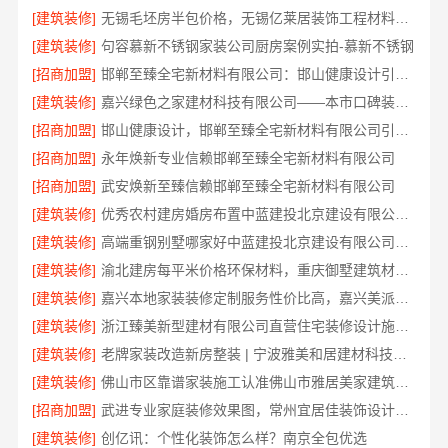
[建筑装修]
无锡毛坯房半包价格，无锡亿莱居装饰工程材料有限公司
[建筑装修]
句容慕新不锈钢家装公司厨房案例实拍-慕新不锈钢
[招商加盟]
邯郸至臻全宅新材料有限公司：邯山健康设计引领家居新风尚
[建筑装修]
嘉兴绿色之家建材科技有限公司——本市口碑装修服务实惠优选
[招商加盟]
邯山健康设计，邯郸至臻全宅新材料有限公司引领绿色装修新风尚
[招商加盟]
永年焕新专业信赖邯郸至臻全宅新材料有限公司
[招商加盟]
武安焕新至臻信赖邯郸至臻全宅新材料有限公司
[建筑装修]
优秀农村建房婚房布置中蓝建投北京建设有限公司四川
[建筑装修]
高端重钢别墅哪家好中蓝建投北京建设有限公司四川
[建筑装修]
渝北建房每平米价格环保材料，重庆御墅建筑材料有限公司
[建筑装修]
嘉兴本地家装装修定制服务性价比高，嘉兴美派建材科技有限公司
[建筑装修]
浙江臻美新型建材有限公司直营住宅装修设计施工婚房
[建筑装修]
老牌家装改造新房整装 | 宁波雅美和居建材科技有限公司
[建筑装修]
佛山市区靠谱家装施工认准佛山市雅居美家建筑装饰工程有限公司
[招商加盟]
武进专业家庭装修效果图，常州宜居佳装饰设计精选
[建筑装修]
创亿讯：个性化装饰怎么样？南京全包优选