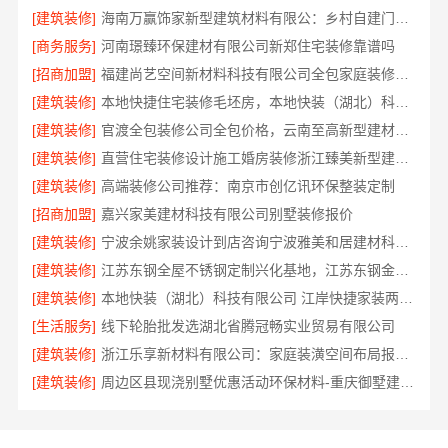
[建筑装修]
海南万赢饰家新型建筑材料有限公：乡村自建门窗焕新
[商务服务]
河南璟臻环保建材有限公司新郑住宅装修靠谱吗
[招商加盟]
福建尚艺空间新材料科技有限公司全包家庭装修口碑优选口碑之选
[建筑装修]
本地快捷住宅装修毛坯房，本地快装（湖北）科技有限公司透明报价
[建筑装修]
官渡全包装修公司全包价格，云南至高新型建材有限公司闭口合同
[建筑装修]
直营住宅装修设计施工婚房装修浙江臻美新型建材有限公司
[建筑装修]
高端装修公司推荐：南京市创亿讯环保整装定制
[招商加盟]
嘉兴家美建材科技有限公司别墅装修报价
[建筑装修]
宁波余姚家装设计到店咨询宁波雅美和居建材科技有限公司
[建筑装修]
江苏东钢全屋不锈钢定制兴化基地，江苏东钢金属科技有限公司
[建筑装修]
本地快装（湖北）科技有限公司 江岸快捷家装两房一厅透明报价省心入住
[生活服务]
线下轮胎批发选湖北省腾冠畅实业贸易有限公司
[建筑装修]
浙江乐享新材料有限公司：家庭装潢空间布局报价参考
[建筑装修]
周边区县现浇别墅优惠活动环保材料-重庆御墅建筑材料有限公司