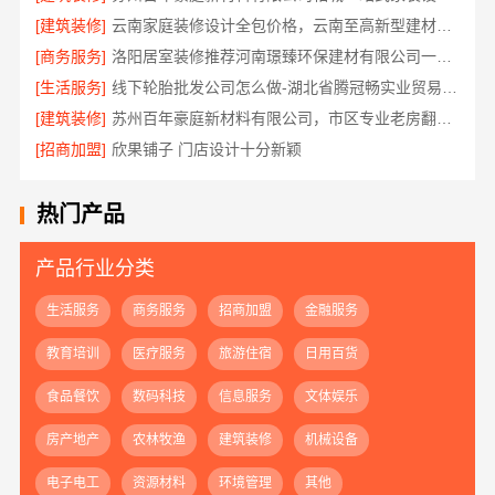
[建筑装修]
云南家庭装修设计全包价格，云南至高新型建材有限公司
[商务服务]
洛阳居室装修推荐河南璟臻环保建材有限公司一站式服务
[生活服务]
线下轮胎批发公司怎么做-湖北省腾冠畅实业贸易有限公司诚信合作
[建筑装修]
苏州百年豪庭新材料有限公司，市区专业老房翻新报价
[招商加盟]
欣果铺子 门店设计十分新颖
热门产品
产品行业分类
生活服务
商务服务
招商加盟
金融服务
教育培训
医疗服务
旅游住宿
日用百货
食品餐饮
数码科技
信息服务
文体娱乐
房产地产
农林牧渔
建筑装修
机械设备
电子电工
资源材料
环境管理
其他