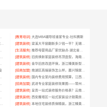
续教育学院线上招生今日信息
[教育培训]
大连MBA辅导班谁家专业-社科赛斯
正规装饰公司工艺_南通宏域全宅装饰建材
[建筑装修]
梁溪大平层翻新多少钱一平？无锡亿莱居装饰工程材料有限公司
格：湖北省惠物电子商务有限公司
[生活服务]
推荐母婴用品厂家优缺点-湖北省惠物电子商务有限公司推荐
国内轮胎批发平台哪里买-湖北腾冠畅直供
[建筑装修]
旧房焕新家庭装修吊顶造型，海南万赢饰家新型建筑材料有限公美化空间
建投（北京）建设有限公司武功分公司透明
[建筑装修]
金华旧房改造环保，浙江臻美新型建材有限公司
投
[招商加盟]
南湖区高端装饰怎么样，嘉兴锦居装饰材料有限公司环保材料可溯源
推荐云南晟构建筑建材有限公司
[建筑装修]
国内专业室内装修费用预算，江西圣匠精准规划
工，嘉兴家美建材科技标准工艺
[招商加盟]
武进专业家庭装修效果图——常州宜居佳装饰工程有限公司
？湖北百年米莱空间美学装饰材料有限公司
[建筑装修]
呈贡一站式装修服务价格表？云南至高新型建材有限公司
格表，云南至高新型建材有限公司
[建筑装修]
西安雁塔区一站式家装设计刚需房售后完善-居安天成（西安）建筑工程有限责任公司
苏州一站式家装施工团队毛坯房-百年豪庭
[建筑装修]
本地住宅装修质保精装，浙江臻美新型建材有限公司放心选