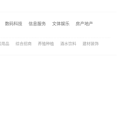
不锈钢家具生产基地好不好？东钢科技兴化基地探厂
算
兴平装修靠谱，中蓝建投（北京）建设有限公司武功分公司口碑佳
数码科技
信息服务
文体娱乐
房产地产
本地全屋装修工期保障大平层服务浙江臻美新型建材有限公司
居用品
综合招商
养殖种植
酒水饮料
建材装饰