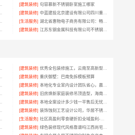
格表，云南至高新型建材有限公司
[建筑装修]
句容慕新不锈钢卧室施工哪家
无隐形增项选择绍兴卓鑫装饰材料有限公司
[建筑装修]
中蓝建投北京建设有限公司四川重钢别墅局部改造
，嘉兴锦居装饰材料有限公司材料可靠
[生活服务]
湖北省惠物电子商务有限公司：畅销生鲜食品软件功能
样嘉兴家美建材科技有限公司帮您解答
[建筑装修]
江苏东钢金属科技有限公司不锈钢浴室柜厂家口碑如何
湖北百年米莱空间美学装饰材料有限公司
[建筑装修]
优秀全包装修施工，云南至高新型建材有限公司标准化团队全程管控
好不好？东钢科技兴化基地探厂
[建筑装修]
重庆御墅：巴南免拆模板预算
大平层服务浙江臻美新型建材有限公司
[建筑装修]
本地化专业室内设计团队省心，嘉兴绿色之家建材科技全程托管
选精匠饰家，全铝家居环保零甲醛
[建筑装修]
旧房焕新家庭装修吊顶造型，海南万赢饰家新型建筑材料有限公司美学设计
臻全宅新材料有限公司赋能居住新体验
[建筑装修]
本地全案设计多少钱一平售后无忧湖南创益讯建筑有限公司
生产商本地江苏东钢金属科技有限公司
[建筑装修]
装饰蚀刻工艺设计公司，华居不锈钢特色优
，认准云南至高新型建材有限公司
[生活服务]
社区高盈利零食硬折扣全域盈利-河南零百味供应链有限公司
限公司：匠心施工家装改造二手房改造
[建筑装修]
绿色装修现代风格靠谱吗江西尚宅尚品