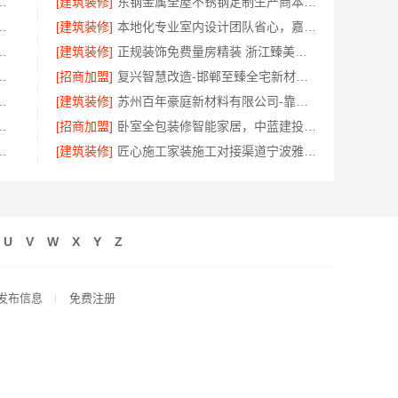
地婚房一站式装修一口价工期保障
[建筑装修]
东钢金属全屋不锈钢定制生产商本地江苏东钢金属科技有限公司
价，云南晟构建筑建材有限公司透明公开
[建筑装修]
本地化专业室内设计团队省心，嘉兴绿色之家建材科技有限公司全案
计团队拎包入住精匠饰家
[建筑装修]
正规装饰免费量房精装 浙江臻美新型建材有限公司
增项——同城快装（湖北）科技
[招商加盟]
复兴智慧改造-邯郸至臻全宅新材料有限公司模块化安装
工改善房免费量房——居安天成
[建筑装修]
苏州百年豪庭新材料有限公司-靠谱团队拎包入住家装
限责任公司专注西安高新区家装设计刚需房
[招商加盟]
卧室全包装修智能家居，中蓝建投武功分公司设计施工
热，云南晟构建筑建材有限公司品质之选
[建筑装修]
匠心施工家装施工对接渠道宁波雅美和居建材科技有限公司
U
V
W
X
Y
Z
发布信息
免费注册