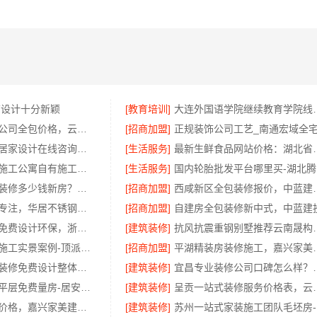
店设计十分新颖
[教育培训]
大连外国语学院继
官渡全包装修公司全包价格，云南至高新型建材有限公司
[招商加盟]
本地正规品牌居家设计在线咨询——顶派全铝高端定制
[生活服务]
最新生鲜食品网站价
西安环保家装施工公寓自有施工队-居安天成
[生活服务]
广州市区家装装修多少钱新房？精匠饰家环保整装方案
[招商加盟]
西咸新区全包装修报价，中蓝
惠州装修十年专注，华居不锈钢环保耐用
[招商加盟]
自建房全包装修新中式，中蓝建
本地毛坯装修免费设计环保，浙江臻美新型建材有限公司绿色家装
[建筑装修]
抗风抗震重钢别墅
住宅装潢快速施工实景案例-顶派全铝高端定制
[招商加盟]
平湖精装房装修施
现代简约家庭装修免费设计整体落地-福建尚艺空间新材料
[建筑装修]
宜昌专业装修公司口碑怎么样
西安专业装修平层免费量房-居安天成（西安）建筑工程有限责任公司
[建筑装修]
呈贡一站式装修服务价
平湖设计公寓价格，嘉兴家美建材科技
[建筑装修]