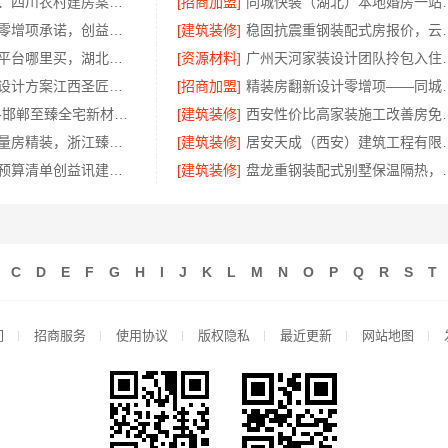
中蓝建投四川：四川农村建房案例与重钢别墅咨询
[招商加盟]
同城快装（湖北）本
长沙正规家装零增项承诺，创益讯建筑杜绝隐形消费
[建筑装修]
稳固抗震重钢装配式房报
国内轮胎批发平台哪里买，湖北腾冠畅华中地区优选
[资源材料]
广州天河家装设
全包空间定制设计方案江西圣匠新型环保材料有限公司
[招商加盟]
精装房翻新设计零
邯山健康设计-邯郸至臻全宅新材料有限公司打造环保家居
[建筑装修]
西安性价比高家装施
正规装饰免费量房精装，浙江臻美新型建材有限公司贴心服务
[建筑装修]
居安天成（西安）建筑工程有
本地全案设计预算清单创益讯建筑-湖南创益讯建筑有限公司
[建筑装修]
盘龙重钢装配式别墅保温隔
C
D
E
F
G
H
I
J
K
L
M
N
O
P
Q
R
S
T
们
招商服务
使用协议
版权隐私
最近更新
网站地图