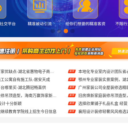
推荐母婴用品厂家优缺点-湖北省惠物电子商务有限公司推荐
推荐
工公寓自有施工队-居安天成
推荐
台哪里买-湖北腾冠畅直供
推荐
旧房焕新家庭装修吊顶造型，海南万赢饰家新型建筑材料有限公美化空间
推荐
设计十分新颖
选择欣果铺子礼品礼盒 经
推荐
院继续教育学院线上招生今日信息
推荐
班谁家专业-社科赛斯
推荐
官渡全包装修公司全包价格，云南至高新型建材有限公司
推荐