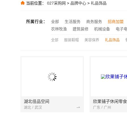
正规装饰公司工
推荐
当前位置：
027采购网
>
品牌中心
>
礼品饰品
推荐
推荐
所属行业：
全部
生活服务
商务服务
招商加盟
推荐
农林牧渔
建筑装修
机械设备
电子
全部
服装鞋帽
美容保养
礼品饰品
湖北佳品空间
欣果铺子休闲零食
湖北 / 武汉
广东 / 广州