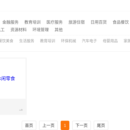
艺_南通宏域全宅装饰建材
推荐
梁溪大平层翻新多少钱一平？无锡亿莱居装饰工程材料有限公司
重庆御墅：巴南免拆模板预
推荐
本地正规品牌居家设计在线咨询——顶派全铝高端定制
推荐
金融服务
教育培训
医疗服务
旅游住宿
日用百货
食品餐饮
最新生鲜食品网站价格：湖北省惠物电子商务有限公司
推荐
电工
资源材料
环境管理
其他
餐饮美食
生活服务
教育培训
环保机械
汽车电子
母婴用品
家
首页
上一页
1
下一页
尾页