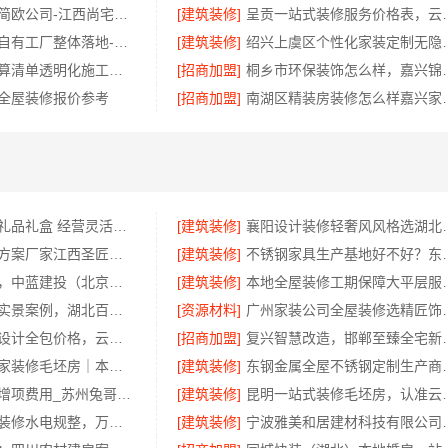
江西全屋定制简欧公司-江西尚宅尚品
[建筑装修]
呈贡一站式装修服务价
旧房室内家装自有工厂整体落地-福建尚艺空间新材料科技有限公司
[建筑装修]
绍兴上虞区个性化家装定制
雨花区装修预算清单透明化施工，创益讯建筑杜绝增项
[招商加盟]
桐乡市环保装饰怎么样
全屋装修报价参考
[招商加盟]
南湖区精装房装修怎么
选择欣果铺子礼品礼盒 经营灵活多重收益
[建筑装修]
襄阳设计装修轻奢风风格选
空间定制设计方案厂家江西圣匠新型环保材料有限公司
[建筑装修]
不锈钢家具生产基地
兴平装修靠谱，中蓝建投（北京）建设有限公司武功分公司口碑佳
[建筑装修]
本地全屋装修工期保障
鄂州专业家装实景案例，湖北百年米莱空间美学装饰材料有限公司
[资源材料]
广州家装公司全屋装修
昆明全包装修设计全包价格，云南至高新型建材有限公司
[招商加盟]
复兴智慧改造，邯郸至
光谷极速装居家装修毛坯房｜本地快装（湖北）科技有限公司全屋定制整装方案
[建筑装修]
东钢金属全屋不锈钢定制
装饰毛坯房零增项费用_苏州兔哥哥智装新材料
[建筑装修]
昆明一站式装修毛坯房
乡村自建居室装修水电规整，万赢饰家专业无忧
[建筑装修]
宁波雅美和居建材科技有