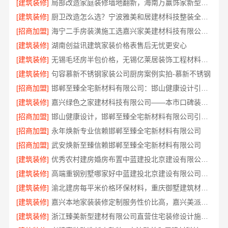
[建筑装修]
局部改造家庭装修墙地翻新，海南万赢饰家新型建筑材料有限公司
[建筑装修]
厨卫改造怎么选？宁波雅美和居建材科技整装全包设计
[招商加盟]
海宁二手房装潢施工选嘉兴家美建材科技有限公司更省心
[建筑装修]
湖南创益讯建筑家装价格表售后无忧更安心
[建筑装修]
无锡毛坯房半包价格，无锡亿莱居装饰工程材料有限公司
[建筑装修]
句容慕新不锈钢家装公司厨房案例实拍-慕新不锈钢
[招商加盟]
邯郸至臻全宅新材料有限公司：邯山健康设计引领家居新风尚
[建筑装修]
嘉兴绿色之家建材科技有限公司——本市口碑装修服务实惠优选
[招商加盟]
邯山健康设计，邯郸至臻全宅新材料有限公司引领绿色装修新风尚
[招商加盟]
永年焕新专业信赖邯郸至臻全宅新材料有限公司
[招商加盟]
武安焕新至臻信赖邯郸至臻全宅新材料有限公司
[建筑装修]
优秀农村建房婚房布置中蓝建投北京建设有限公司四川
[建筑装修]
高端重钢别墅哪家好中蓝建投北京建设有限公司四川
[建筑装修]
渝北建房每平米价格环保材料，重庆御墅建筑材料有限公司
[建筑装修]
嘉兴本地家装装修定制服务性价比高，嘉兴美派建材科技有限公司
[建筑装修]
浙江臻美新型建材有限公司直营住宅装修设计施工婚房