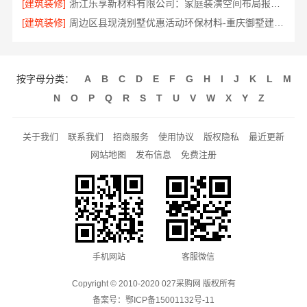
[建筑装修]
浙江乐享新材料有限公司：家庭装潢空间布局报价参考
[建筑装修]
周边区县现浇别墅优惠活动环保材料-重庆御墅建筑材料有限公司
按字母分类：
A
B
C
D
E
F
G
H
I
J
K
L
M
N
O
P
Q
R
S
T
U
V
W
X
Y
Z
关于我们
联系我们
招商服务
使用协议
版权隐私
最近更新
网站地图
发布信息
免费注册
手机网站
客服微信
Copyright © 2010-2020 027采购网 版权所有
备案号：
鄂ICP备15001132号-11