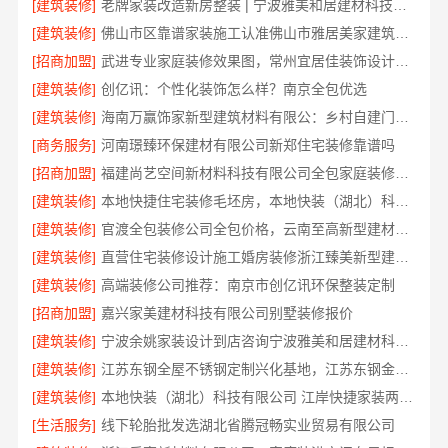
[建筑装修]
老牌家装改造新房整装 | 宁波雅美和居建材科技有限公司
[建筑装修]
佛山市区靠谱家装施工认准佛山市雅居美家建筑装饰工程有限公司
[招商加盟]
武进专业家庭装修效果图，常州宜居佳装饰设计精选
[建筑装修]
创亿讯：个性化装饰怎么样？南京全包优选
[建筑装修]
海南万赢饰家新型建筑材料有限公：乡村自建门窗焕新
[商务服务]
河南璟臻环保建材有限公司新郑住宅装修靠谱吗
[招商加盟]
福建尚艺空间新材料科技有限公司全包家庭装修口碑优选口碑之选
[建筑装修]
本地快捷住宅装修毛坯房，本地快装（湖北）科技有限公司透明报价
[建筑装修]
官渡全包装修公司全包价格，云南至高新型建材有限公司闭口合同
[建筑装修]
直营住宅装修设计施工婚房装修浙江臻美新型建材有限公司
[建筑装修]
高端装修公司推荐：南京市创亿讯环保整装定制
[招商加盟]
嘉兴家美建材科技有限公司别墅装修报价
[建筑装修]
宁波余姚家装设计到店咨询宁波雅美和居建材科技有限公司
[建筑装修]
江苏东钢全屋不锈钢定制兴化基地，江苏东钢金属科技有限公司
[建筑装修]
本地快装（湖北）科技有限公司 江岸快捷家装两房一厅透明报价省心入住
[生活服务]
线下轮胎批发选湖北省腾冠畅实业贸易有限公司