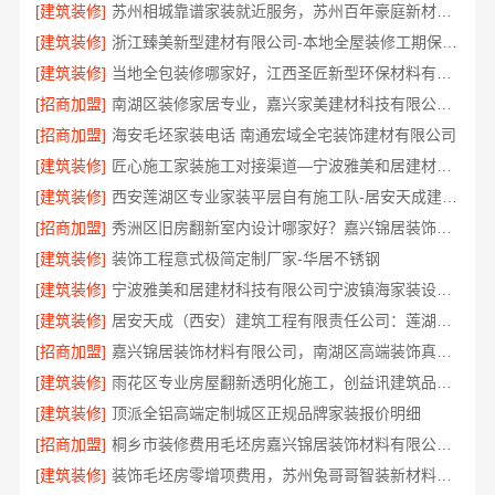
[建筑装修]
苏州相城靠谱家装就近服务，苏州百年豪庭新材料有限公司品质装修
[建筑装修]
浙江臻美新型建材有限公司-本地全屋装修工期保障大平层
[建筑装修]
当地全包装修哪家好，江西圣匠新型环保材料有限公司
[招商加盟]
南湖区装修家居专业，嘉兴家美建材科技有限公司品质保障
[招商加盟]
海安毛坯家装电话 南通宏域全宅装饰建材有限公司
[建筑装修]
匠心施工家装施工对接渠道—宁波雅美和居建材科技有限公司
[建筑装修]
西安莲湖区专业家装平层自有施工队-居安天成建筑工程
[招商加盟]
秀洲区旧房翻新室内设计哪家好？嘉兴锦居装饰材料有限公司靠谱
[建筑装修]
装饰工程意式极简定制厂家-华居不锈钢
[建筑装修]
宁波雅美和居建材科技有限公司宁波镇海家装设计合作联系方式
[建筑装修]
居安天成（西安）建筑工程有限责任公司：莲湖区专业家装平层
[招商加盟]
嘉兴锦居装饰材料有限公司，南湖区高端装饰真实评测
[建筑装修]
雨花区专业房屋翻新透明化施工，创益讯建筑品质保障
[建筑装修]
顶派全铝高端定制城区正规品牌家装报价明细
[招商加盟]
桐乡市装修费用毛坯房嘉兴锦居装饰材料有限公司闭口合同透明报价
[建筑装修]
装饰毛坯房零增项费用，苏州兔哥哥智装新材料透明预算无套路