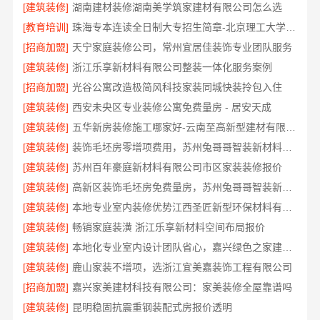
[建筑装修]
湖南建材装修湖南美学筑家建材有限公司怎么选
[教育培训]
珠海专本连读全日制大专招生简章-北京理工大学珠海学院继续教育学院
[招商加盟]
天宁家庭装修公司，常州宜居佳装饰专业团队服务
[建筑装修]
浙江乐享新材料有限公司整装一体化服务案例
[招商加盟]
光谷公寓改造极简风科技家装同城快装拎包入住
[建筑装修]
西安未央区专业装修公寓免费量房 - 居安天成
[建筑装修]
五华新房装修施工哪家好-云南至高新型建材有限公司
[建筑装修]
装饰毛坯房零增项费用，苏州兔哥哥智装新材料有限公司
[建筑装修]
苏州百年豪庭新材料有限公司市区家装装修报价
[建筑装修]
高新区装饰毛坯房免费量房，苏州兔哥哥智装新材料有限公司贴心前期服务
[建筑装修]
本地专业室内装修优势江西圣匠新型环保材料有限公司领先
[建筑装修]
畅销家庭装潢 浙江乐享新材料空间布局报价
[建筑装修]
本地化专业室内设计团队省心，嘉兴绿色之家建材科技有限公司
[建筑装修]
鹿山家装不增项，选浙江宜美嘉装饰工程有限公司
[招商加盟]
嘉兴家美建材科技有限公司：家美装修全屋靠谱吗
[建筑装修]
昆明稳固抗震重钢装配式房报价透明