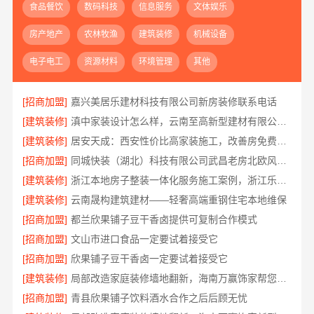
食品餐饮
数码科技
信息服务
文体娱乐
房产地产
农林牧渔
建筑装修
机械设备
电子电工
资源材料
环境管理
其他
[招商加盟]
嘉兴美居乐建材科技有限公司新房装修联系电话
[建筑装修]
滇中家装设计怎么样，云南至高新型建材有限公司口碑之选
[建筑装修]
居安天成：西安性价比高家装施工，改善房免费量房
[招商加盟]
同城快装（湖北）科技有限公司武昌老房北欧风装修
[建筑装修]
浙江本地房子整装一体化服务施工案例，浙江乐享新材料有限公司
[建筑装修]
云南晟构建筑建材——轻奢高端重钢住宅本地维保
[招商加盟]
都兰欣果铺子豆干香卤提供可复制合作模式
[招商加盟]
文山市进口食品一定要试着接受它
[招商加盟]
欣果铺子豆干香卤一定要试着接受它
[建筑装修]
局部改造家庭装修墙地翻新，海南万赢饰家帮您焕新
[招商加盟]
青县欣果铺子饮料酒水合作之后后顾无忧