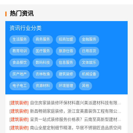
热门资讯
资讯行业分类
生活服务
商务服务
招商加盟
金融服务
教育培训
医疗服务
旅游住宿
日用百货
食品餐饮
数码科技
信息服务
文体娱乐
房产地产
农林牧渔
建筑装修
机械设备
电子电工
资源材料
环境管理
其他
[建筑装修]
自住房家装装修环保材料嘉兴美派建材科技有限公司
[建筑装修]
新昌畅销家庭装修，浙江宜美嘉装饰工程有限公司品质保证
[建筑装修]
呈贡一站式装修服务价格表？云南至高新型建材有限公司
[建筑装修]
南山全屋定制细节精湛，华居不锈钢匠造品质空间