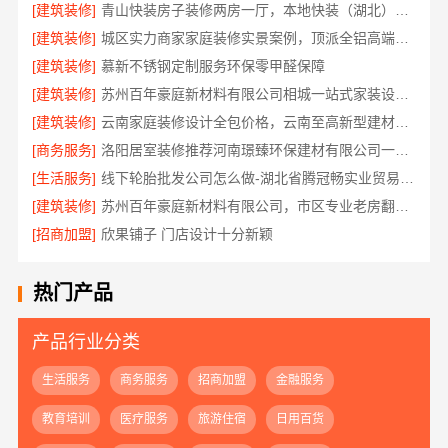
[建筑装修]
青山快装房子装修两房一厅，本地快装（湖北）科技有限公司模块化高效施工
[建筑装修]
城区实力商家家庭装修实景案例，顶派全铝高端定制
[建筑装修]
慕新不锈钢定制服务环保零甲醛保障
[建筑装修]
苏州百年豪庭新材料有限公司相城一站式家装设计价
[建筑装修]
云南家庭装修设计全包价格，云南至高新型建材有限公司
[商务服务]
洛阳居室装修推荐河南璟臻环保建材有限公司一站式服务
[生活服务]
线下轮胎批发公司怎么做-湖北省腾冠畅实业贸易有限公司诚信合作
[建筑装修]
苏州百年豪庭新材料有限公司，市区专业老房翻新报价
[招商加盟]
欣果铺子 门店设计十分新颖
热门产品
产品行业分类
生活服务
商务服务
招商加盟
金融服务
教育培训
医疗服务
旅游住宿
日用百货