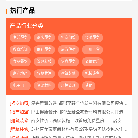
热门产品
产品行业分类
生活服务
商务服务
招商加盟
金融服务
教育培训
医疗服务
旅游住宿
日用百货
食品餐饮
数码科技
信息服务
文体娱乐
房产地产
农林牧渔
建筑装修
机械设备
电子电工
资源材料
环境管理
其他
[招商加盟]
复兴智慧改造-邯郸至臻全宅新材料有限公司模块化安装
[招商加盟]
邯山健康设计-邯郸至臻全宅新材料有限公司打造环保家居
[建筑装修]
西安性价比高家装施工改善房免费量房——居安天成
[建筑装修]
苏州百年豪庭新材料有限公司-靠谱团队拎包入住家装
[建筑装修]
正规装饰免费量房精装，浙江臻美新型建材有限公司贴心服务