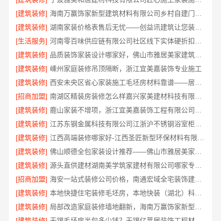
[建筑装修]
海南万赢饰家新型建筑材料有限公司乡村自建门窗焕新
[建筑装修]
湖南家装价格表售后无忧——创益讯建筑让您装修更省心
[生活服务]
河南零百味供应链有限公司社区线下实体硬折扣零食铺全域盈利
[建筑装修]
品质装饰家装设计哪家好，佛山市雅居美家建筑装饰工程有限公司资深团队全案定制
[建筑装修]
嵊州家庭装修吊顶隔断，浙江宜美嘉装饰专业施工
[建筑装修]
西安未央区省心家装施工毛坯房材料靠谱——居安天成（西安）建筑工程有限责任公司
[招商加盟]
南湖区精装房装修怎么样嘉兴家美建材科技有限公司
[建筑装修]
鹿山家装不增项，浙江宜美嘉装饰工程有限公司让您装修无忧
[建筑装修]
江苏东钢金属科技有限公司江浙沪不锈钢浴室柜加盟
[建筑装修]
江西高端装修哪家好-江西圣匠新型环保材料有限公司定制理想家园
[建筑装修]
佛山顺德全包家装设计推荐——佛山市雅居美家装饰省心省力
[建筑装修]
源头直供建材湖南美学筑家建材有限公司哪家专业靠谱
[招商加盟]
海安一站式装修公司价格，南通宏域全宅装饰建材有限公司源头直供
[建筑装修]
本地快捷住宅装修毛坯房，本地快装（湖北）科技有限公司专业交付
[建筑装修]
局部改造家庭装修墙地翻新，海南万赢饰家新型建筑材料有限公司
[建筑装修]
无锡毛坯房半包多少钱？无锡亿莱居装饰工程材料有限公司为您提供参考