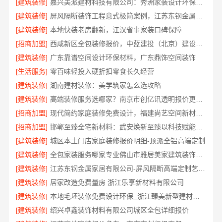
[建筑装修]
嘉兴美派建材科技有限公司：秀洲家装设计环保材料推荐
[建筑装修]
屏风隔断装饰工程意式极简案例，江苏东钢金属家居有限公司呈现
[建筑装修]
本地快装老房翻新，江汉省事家装口碑保障
[招商加盟]
西咸新区全包装修报价，中蓝建投（北京）建设有限公司武功分公司
[建筑装修]
广东靠谱空间设计环保材料，广东鼎饰空间装饰
[生活服务]
零百味轻投入硬折扣零食长久经营
[建筑装修]
湖南建材装修：美学筑家怎么选攻略
[建筑装修]
高端装修服务选哪家？南京市创亿讯透明报价更安心
[招商加盟]
现代简约家庭装修免费设计，福建尚艺空间新材料科技有限公司整体落地
[招商加盟]
邯郸至臻全宅新材料：武安焕新至臻以科技赋能理想人居
[建筑装修]
城区本土门店家庭装修报价明细-顶派全铝高端定制
[建筑装修]
全包家装服务哪家专业佛山市雅居美家建筑装饰工程有限公司
[建筑装修]
江苏东钢金属家居有限公司-屏风隔断高端定制艺术漆价格
[建筑装修]
居家改造免费量房 浙江乐享新材料有限公司
[建筑装修]
本地毛坯装修免费设计环保_浙江臻美新型建材有限公司绿色施工
[建筑装修]
绍兴卓鑫装饰材料有限公司城区全包详细报价