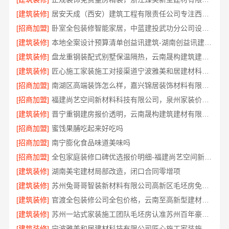
[建筑装修]
居安天成（西安）建筑工程有限责任公司专注西安高新区家装设计刚需房
[招商加盟]
卧室全包装修智能家居，中蓝建投武功分公司设计施工
[建筑装修]
本地全案设计预算清单创益讯建筑-湖南创益讯建筑有限公司
[建筑装修]
盘龙重钢装配式别墅保温隔热，云南晟构建筑建材有限公司品质之选
[建筑装修]
匠心施工家装施工对接渠道宁波雅美和居建材科技有限公司
[招商加盟]
南湖区高端装饰怎么样，嘉兴锦居装饰材料有限公司品质如何
[招商加盟]
福建尚艺空间新材料科技有限公司，泉州家装价格透明明细
[建筑装修]
晋宁重钢建房报价透明，云南晟构建筑建材有限公司守护您的家
[招商加盟]
蜜饯果脯吃起来好吃吗
[招商加盟]
南宁膨化食品味道美味吗
[招商加盟]
全包家庭装修口碑优选报价明细-福建尚艺空间新材料科技有限公司
[建筑装修]
湖南美宅建材局部改造，闭口合同零增项
[建筑装修]
苏州兔哥哥智装新材料有限公司高新区毛坯房免费量房
[建筑装修]
官渡全包装修公司全包价格，云南至高新型建材有限公司闭口合同
[建筑装修]
苏州一站式家装施工团队毛坯房认准苏州百年豪庭新材料有限公司
[建筑装修]
宁波雅美和居建材科技有限公司匠心施工家装施工对接渠道