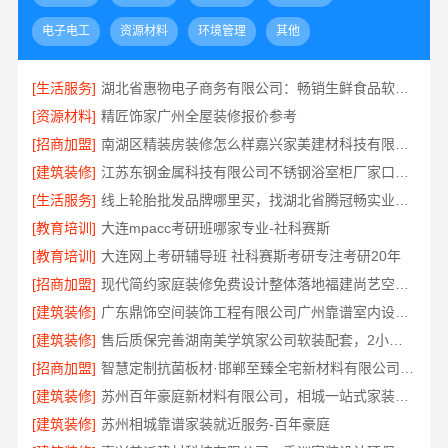
电子电工
资源材料
环境管理
其他
[生活服务]
湖北省惠物电子商务有限公司：畅销生鲜食品软件功能
[资源材料]
精匠饰家广州全屋装修报价参考
[招商加盟]
南湖区精装房装修怎么样嘉兴家美建材科技有限公司帮您解答
[建筑装修]
江苏东钢金属科技有限公司不锈钢浴室柜厂家口碑如何
[生活服务]
线上轮胎批发品牌哪里买，找湖北省腾冠畅实业贸易有限公司
[教育培训]
大连mpacc考研班哪家专业-社科赛斯
[教育培训]
大连网上考研辅导班 社科赛斯考研专注考研20年
[招商加盟]
现代简约家庭装修免费设计整体落地福建尚艺空间公司
[建筑装修]
广东鼎饰空间装饰工程有限公司广州靠谱室内设计服务
[建筑装修]
售后质保完善湖南美学筑家公司软装配套，2小时响应更安心
[招商加盟]
智慧定制抗菌板材·邯郸至臻全宅新材料有限公司重塑家居新体验
[建筑装修]
苏州百年豪庭新材料有限公司，相城一站式家装设计多少钱拎包入住
[建筑装修]
苏州相城靠谱家装就近服务-百年豪庭