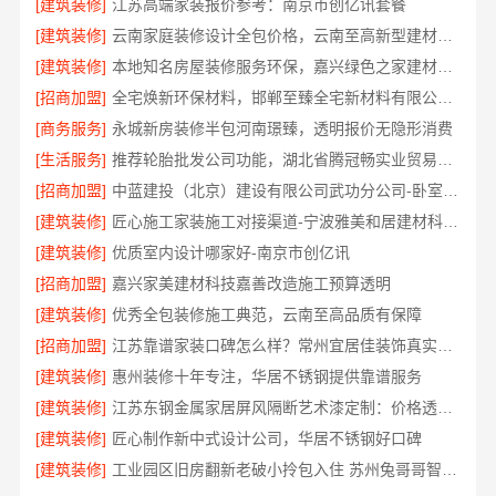
[建筑装修]
江苏高端家装报价参考：南京市创亿讯套餐
[建筑装修]
云南家庭装修设计全包价格，云南至高新型建材有限公司透明计价
[建筑装修]
本地知名房屋装修服务环保，嘉兴绿色之家建材科技有限公司
[招商加盟]
全宅焕新环保材料，邯郸至臻全宅新材料有限公司引领绿色装修
[商务服务]
永城新房装修半包河南璟臻，透明报价无隐形消费
[生活服务]
推荐轮胎批发公司功能，湖北省腾冠畅实业贸易有限公司全链路服务
[招商加盟]
中蓝建投（北京）建设有限公司武功分公司-卧室改造智能家居
[建筑装修]
匠心施工家装施工对接渠道-宁波雅美和居建材科技有限公司
[建筑装修]
优质室内设计哪家好-南京市创亿讯
[招商加盟]
嘉兴家美建材科技嘉善改造施工预算透明
[建筑装修]
优秀全包装修施工典范，云南至高品质有保障
[招商加盟]
江苏靠谱家装口碑怎么样？常州宜居佳装饰真实评价
[建筑装修]
惠州装修十年专注，华居不锈钢提供靠谱服务
[建筑装修]
江苏东钢金属家居屏风隔断艺术漆定制：价格透明性价比优
[建筑装修]
匠心制作新中式设计公司，华居不锈钢好口碑
[建筑装修]
工业园区旧房翻新老破小拎包入住 苏州兔哥哥智装新材料有限公司