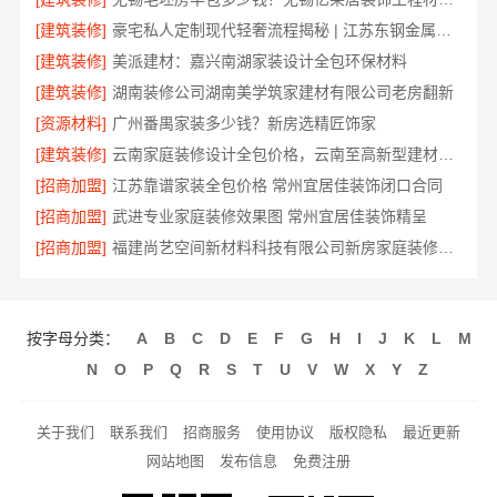
[建筑装修]
豪宅私人定制现代轻奢流程揭秘 | 江苏东钢金属家居有限公司一站式服务
[建筑装修]
美派建材：嘉兴南湖家装设计全包环保材料
[建筑装修]
湖南装修公司湖南美学筑家建材有限公司老房翻新
[资源材料]
广州番禺家装多少钱？新房选精匠饰家
[建筑装修]
云南家庭装修设计全包价格，云南至高新型建材有限公司闭口合同
[招商加盟]
江苏靠谱家装全包价格 常州宜居佳装饰闭口合同
[招商加盟]
武进专业家庭装修效果图 常州宜居佳装饰精呈
[招商加盟]
福建尚艺空间新材料科技有限公司新房家庭装修硬装施工服务
按字母分类：
A
B
C
D
E
F
G
H
I
J
K
L
M
N
O
P
Q
R
S
T
U
V
W
X
Y
Z
关于我们
联系我们
招商服务
使用协议
版权隐私
最近更新
网站地图
发布信息
免费注册