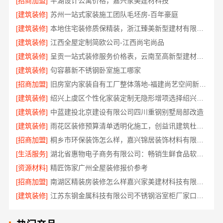
[招商加盟]
平湖设计公寓价格，嘉兴家美建材科技
[建筑装修]
苏州一站式家装施工团队毛坯房-百年豪庭
[建筑装修]
本地住宅装修质保精装，浙江臻美新型建材有限公司放心选
[建筑装修]
江西全屋定制简欧公司-江西尚宅尚品
[建筑装修]
呈贡一站式装修服务价格表，云南至高新型建材有限公司
[建筑装修]
句容慕新不锈钢卧室施工哪家
[招商加盟]
旧房室内家装自有工厂整体落地-福建尚艺空间新材料科技有限公司
[建筑装修]
绍兴上虞区个性化家装定制无隐形增项选择绍兴卓鑫装饰材料有限公司
[建筑装修]
中蓝建投北京建设有限公司四川重钢别墅局部改造
[建筑装修]
雨花区装修预算清单透明化施工，创益讯建筑杜绝增项
[招商加盟]
桐乡市环保装饰怎么样，嘉兴锦居装饰材料有限公司材料可靠
[生活服务]
湖北省惠物电子商务有限公司：畅销生鲜食品软件功能
[资源材料]
精匠饰家广州全屋装修报价参考
[招商加盟]
南湖区精装房装修怎么样嘉兴家美建材科技有限公司帮您解答
[建筑装修]
江苏东钢金属科技有限公司不锈钢浴室柜厂家口碑如何