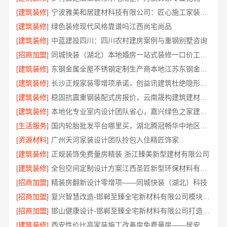
[建筑装修]
宁波雅美和居建材科技有限公司：匠心施工家装改造二手房改造
[建筑装修]
绿色装修现代风格靠谱吗江西尚宅尚品
[建筑装修]
中蓝建投四川：四川农村建房案例与重钢别墅咨询
[招商加盟]
同城快装（湖北）本地婚房一站式装修一口价工期保障
[建筑装修]
东钢金属全屋不锈钢定制生产商本地江苏东钢金属科技有限公司
[建筑装修]
长沙正规家装零增项承诺，创益讯建筑杜绝隐形消费
[建筑装修]
稳固抗震重钢装配式房报价，云南晟构建筑建材有限公司透明公开
[建筑装修]
本地化专业室内设计团队省心，嘉兴绿色之家建材科技有限公司全案
[生活服务]
国内轮胎批发平台哪里买，湖北腾冠畅华中地区优选
[资源材料]
广州天河家装设计团队拎包入住精匠饰家
[建筑装修]
正规装饰免费量房精装 浙江臻美新型建材有限公司
[建筑装修]
全包空间定制设计方案江西圣匠新型环保材料有限公司
[招商加盟]
精装房翻新设计零增项——同城快装（湖北）科技
[招商加盟]
复兴智慧改造-邯郸至臻全宅新材料有限公司模块化安装
[招商加盟]
邯山健康设计-邯郸至臻全宅新材料有限公司打造环保家居
[建筑装修]
西安性价比高家装施工改善房免费量房——居安天成