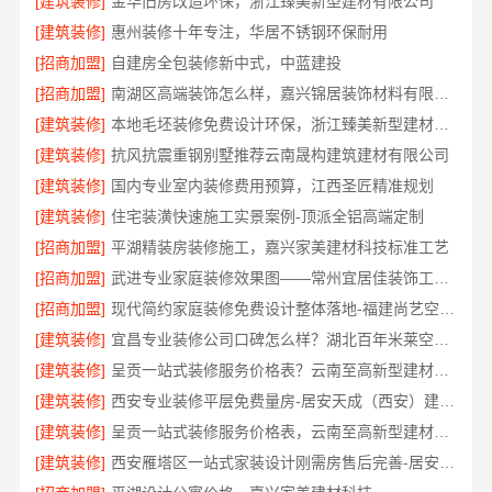
[建筑装修]
金华旧房改造环保，浙江臻美新型建材有限公司
[建筑装修]
惠州装修十年专注，华居不锈钢环保耐用
[招商加盟]
自建房全包装修新中式，中蓝建投
[招商加盟]
南湖区高端装饰怎么样，嘉兴锦居装饰材料有限公司环保材料可溯源
[建筑装修]
本地毛坯装修免费设计环保，浙江臻美新型建材有限公司绿色家装
[建筑装修]
抗风抗震重钢别墅推荐云南晟构建筑建材有限公司
[建筑装修]
国内专业室内装修费用预算，江西圣匠精准规划
[建筑装修]
住宅装潢快速施工实景案例-顶派全铝高端定制
[招商加盟]
平湖精装房装修施工，嘉兴家美建材科技标准工艺
[招商加盟]
武进专业家庭装修效果图——常州宜居佳装饰工程有限公司
[招商加盟]
现代简约家庭装修免费设计整体落地-福建尚艺空间新材料
[建筑装修]
宜昌专业装修公司口碑怎么样？湖北百年米莱空间美学装饰材料有限公司
[建筑装修]
呈贡一站式装修服务价格表？云南至高新型建材有限公司
[建筑装修]
西安专业装修平层免费量房-居安天成（西安）建筑工程有限责任公司
[建筑装修]
呈贡一站式装修服务价格表，云南至高新型建材有限公司
[建筑装修]
西安雁塔区一站式家装设计刚需房售后完善-居安天成（西安）建筑工程有限责任公司