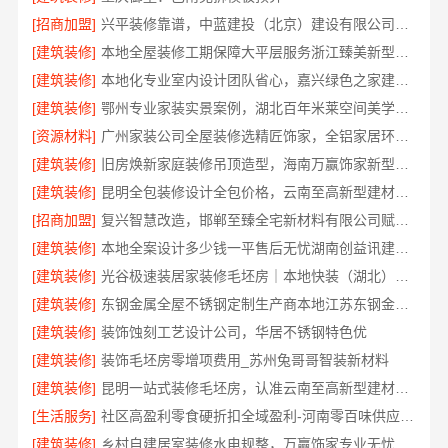
[招商加盟]
兴平装修靠谱，中蓝建投（北京）建设有限公司武功分公司口碑佳
[建筑装修]
本地全屋装修工期保障大平层服务浙江臻美新型建材有限公司
[建筑装修]
本地化专业室内设计团队省心，嘉兴绿色之家建材科技全程托管
[建筑装修]
鄂州专业家装实景案例，湖北百年米莱空间美学装饰材料有限公司
[资源材料]
广州家装公司全屋装修选精匠饰家，全铝家居环保零甲醛
[建筑装修]
旧房焕新家庭装修吊顶造型，海南万赢饰家新型建筑材料有限公司美学设计
[建筑装修]
昆明全包装修设计全包价格，云南至高新型建材有限公司
[招商加盟]
复兴智慧改造，邯郸至臻全宅新材料有限公司赋能居住新体验
[建筑装修]
本地全案设计多少钱一平售后无忧湖南创益讯建筑有限公司
[建筑装修]
光谷极速装居家装修毛坯房｜本地快装（湖北）科技有限公司全屋定制整装方案
[建筑装修]
东钢金属全屋不锈钢定制生产商本地江苏东钢金属科技有限公司
[建筑装修]
装饰蚀刻工艺设计公司，华居不锈钢特色优
[建筑装修]
装饰毛坯房零增项费用_苏州兔哥哥智装新材料
[建筑装修]
昆明一站式装修毛坯房，认准云南至高新型建材有限公司
[生活服务]
社区高盈利零食硬折扣全域盈利-河南零百味供应链有限公司
[建筑装修]
乡村自建居室装修水电规整，万赢饰家专业无忧