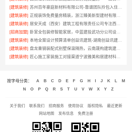
[建筑装修]
苏州百年豪庭新材料有限公司-靠谱团队拎包入住家装
[建筑装修]
正规装饰免费量房精装，浙江臻美新型建材有限公司贴心服务
[建筑装修]
居安天成（西安）建筑工程有限责任公司专注西安高新区家装设计刚需房
[招商加盟]
卧室全包装修智能家居，中蓝建投武功分公司设计施工
[建筑装修]
本地全案设计预算清单创益讯建筑-湖南创益讯建筑有限公司
[建筑装修]
盘龙重钢装配式别墅保温隔热，云南晟构建筑建材有限公司品质之选
[建筑装修]
匠心施工家装施工对接渠道宁波雅美和居建材科技有限公司
按字母分类：
A
B
C
D
E
F
G
H
I
J
K
L
M
N
O
P
Q
R
S
T
U
V
W
X
Y
Z
关于我们
联系我们
招商服务
使用协议
版权隐私
最近更新
网站地图
发布信息
免费注册