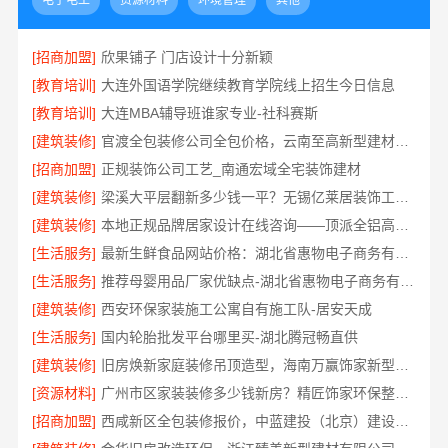
电子电工
资源材料
环境管理
其他
[招商加盟]
欣果铺子 门店设计十分新颖
[教育培训]
大连外国语学院继续教育学院线上招生今日信息
[教育培训]
大连MBA辅导班谁家专业-社科赛斯
[建筑装修]
官渡全包装修公司全包价格，云南至高新型建材有限公司
[招商加盟]
正规装饰公司工艺_南通宏域全宅装饰建材
[建筑装修]
梁溪大平层翻新多少钱一平？无锡亿莱居装饰工程材料有限公司
[建筑装修]
本地正规品牌居家设计在线咨询——顶派全铝高端定制
[生活服务]
最新生鲜食品网站价格：湖北省惠物电子商务有限公司
[生活服务]
推荐母婴用品厂家优缺点-湖北省惠物电子商务有限公司推荐
[建筑装修]
西安环保家装施工公寓自有施工队-居安天成
[生活服务]
国内轮胎批发平台哪里买-湖北腾冠畅直供
[建筑装修]
旧房焕新家庭装修吊顶造型，海南万赢饰家新型建筑材料有限公美化空间
[资源材料]
广州市区家装装修多少钱新房？精匠饰家环保整装方案
[招商加盟]
西咸新区全包装修报价，中蓝建投（北京）建设有限公司武功分公司透明