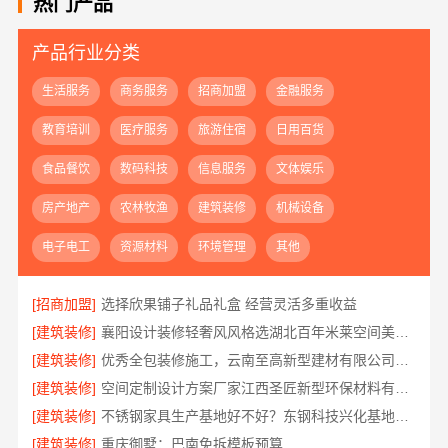
热门产品
产品行业分类
生活服务
商务服务
招商加盟
金融服务
教育培训
医疗服务
旅游住宿
日用百货
食品餐饮
数码科技
信息服务
文体娱乐
房产地产
农林牧渔
建筑装修
机械设备
电子电工
资源材料
环境管理
其他
[招商加盟]
选择欣果铺子礼品礼盒 经营灵活多重收益
[建筑装修]
襄阳设计装修轻奢风风格选湖北百年米莱空间美学装饰材料有限公司
[建筑装修]
优秀全包装修施工，云南至高新型建材有限公司标准化团队全程管控
[建筑装修]
空间定制设计方案厂家江西圣匠新型环保材料有限公司
[建筑装修]
不锈钢家具生产基地好不好？东钢科技兴化基地探厂
[建筑装修]
重庆御墅：巴南免拆模板预算