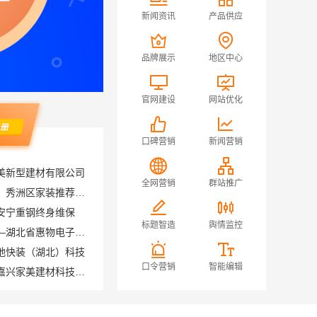
新闻资讯
产品供应
品牌展示
地区中心
官网建设
网站优化
口碑营销
新闻营销
美新型建材有限公司
全网营销
群站推广
嘉兴锦居装饰材料有限公司：秀洲区家装推荐新房一站式
安宁重钢终身维保
标题智造
舆情监控
高效生鲜食品服务商价格——湖北省惠物电子商务有限公司
地快装（湖北）科技
口令营销
智能编辑
南湖区精装房装修怎么样，嘉兴家美建材科技有限公司口碑见证
河南本地低成本量贩零食全域盈利，河南零百味供应链有限公司加盟
江苏东钢金属科技有限公司本地全屋不锈钢定制生产商