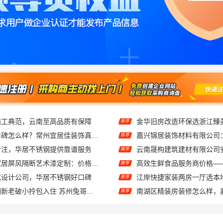
施工典范，云南至高品质有保障
金华旧房改造环保选浙江臻
推荐
江苏靠谱家装口碑怎么样？常州宜居佳装饰真实评价
推荐
专注，华居不锈钢提供靠谱服务
云南晟构建筑建材有限公司
推荐
江苏东钢金属家居屏风隔断艺术漆定制：价格透明性价比优
推荐
式设计公司，华居不锈钢好口碑
江岸快捷家装两房一厅选本
推荐
工业园区旧房翻新老破小拎包入住 苏州兔哥哥智装新材料有限公司
推荐
本地专业室内装修优势：江西圣匠新型环保材料有限公司的定制化服务
推荐
本地全包装修公司哪家好？选云南至高新型建材有限公司
推荐