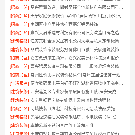
[招商加盟]
复兴智慧改造，邯郸至臻全宅新材料有限公司重塑空间美学
[招商加盟]
天宁家庭装修报价_常州宜居佳装饰工程有限公司
[招商加盟]
南湖区小户型装修推荐嘉兴锦居装饰
[招商加盟]
嘉兴美居乐建材科技有限公司旧房改造口碑之选
[建筑装修]
江苏东钢金属家居有限公司大平层私人定制极简踢脚线评测
[建筑装修]
品质装饰家装服务报价佛山市雅居美家建筑装饰工程有限公司
[招商加盟]
嘉善改造施工预算，嘉兴家美建材科技透明报价
[招商加盟]
嘉兴锦居装饰材料有限公司——桐乡毛坯房装修费用
[招商加盟]
常州性价比高家装价格清单|常州宜居佳装饰一站式全包服务
[生活服务]
便宜数码家电平台好不好？湖北省惠物电子商务有限公司评测
[建筑装修]
西安莲湖区专业家装平层自有施工队-居安天成
[建筑装修]
安宁重钢建房终身维保｜云南晟构建筑建材
[招商加盟]
同城快装（湖北）科技有限公司急装快品质施工放心
[建筑装修]
光谷极速装居家装修毛坯房，本地快装（湖北）科技有限公司闪电完工
[建筑装修]
本地慕新不锈钢客厅施工流程标准
[建筑装修]
重庆御墅建筑材料有限公司巴南免拆模板造价预算抗震防风