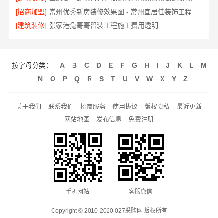
[招商加盟]
常州优秀新房装修效果图 - 常州宜居佳装饰工程有限公司设计案例
[建筑装修]
张家港兔哥哥智装工程施工费用透明
按字母分类：
A
B
C
D
E
F
G
H
I
J
K
L
M
N
O
P
Q
R
S
T
U
V
W
X
Y
Z
关于我们
联系我们
招商服务
使用协议
版权隐私
最近更新
网站地图
发布信息
免费注册
手机网站
客服微信
Copyright © 2010-2020 027采购网 版权所有