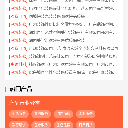
[建筑装修]
优秀全包装修施工，云南至高新型建材有限公司品质保证
[建筑装修]
昆明全包装修设计全包价格，选云南至高新型建材有限公司
[招商加盟]
同城快装急装装修哪家快品质施工
[建筑装修]
广州装饰性价比排名零增项承诺，广东鼎饰空间装饰工程有限公司
[建筑装修]
湖北百年米莱空间美学装饰材料有限公司鄂州有设计感装修实景案例
[建筑装修]
湖南美学筑家建材售后质保软装
[招商加盟]
正规装饰公司工艺-南通宏域全宅装饰建材有限公司
[建筑装修]
装饰蚀刻工艺设计公司，华居不锈钢定制独特风格
[资源材料]
精匠饰家（广州）家居建材有限公司，广州市区家装装修多少钱新房
[建筑装修]
绍兴城区个性化装修质量有保障，绍兴卓鑫装饰材料有限公司
热门产品
产品行业分类
生活服务
商务服务
招商加盟
金融服务
教育培训
医疗服务
旅游住宿
日用百货