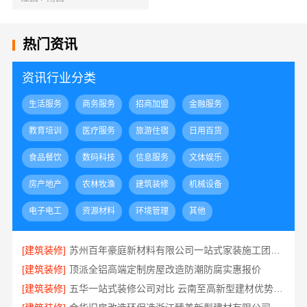
热门资讯
资讯行业分类
生活服务
商务服务
招商加盟
金融服务
教育培训
医疗服务
旅游住宿
日用百货
食品餐饮
数码科技
信息服务
文体娱乐
房产地产
农林牧渔
建筑装修
机械设备
电子电工
资源材料
环境管理
其他
[建筑装修]
苏州百年豪庭新材料有限公司一站式家装施工团队毛坯房
[建筑装修]
顶派全铝高端定制房屋改造防潮防腐实惠报价
[建筑装修]
五华一站式装修公司对比 云南至高新型建材优势显著