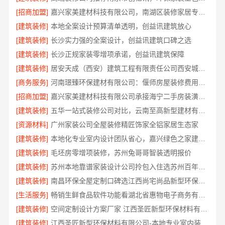
[招商加盟]
嘉兴家美建材科技有限公司，南湖区装修家居专业团队
[建筑装修]
本地全案设计预算清单透明，创益讯建筑放心
[建筑装修]
长沙实力强的全案设计，创益讯建筑口碑之选
[建筑装修]
长沙正规家装零增项承诺，创益讯建筑保障
[建筑装修]
居安天成（西安）建筑工程有限责任公司西安城区一站式毛坯房施工
[商务服务]
河南璟臻环保建材有限公司：偃师房屋装修费用参考
[招商加盟]
嘉兴家美建材科技有限公司承接海宁二手房装潢施工
[建筑装修]
五华一站式装修公司对比，云南至高新型建材有限公司值得选择
[资源材料]
广州家装公司全屋装修精匠饰家全铝家居生态家
[建筑装修]
本地化专业室内设计团队省心，嘉兴绿色之家建材科技有限公司
[建筑装修]
毛坯房零增项装修，苏州兔哥哥智装透明报价
[建筑装修]
苏州本地靠谱家装设计公司拎包入住选苏州百年豪庭新材料有限公司
[建筑装修]
南昌环保全屋定制口碑选江西尚宅尚品新型环保材料有限公司
[生活服务]
畅销生鲜食品软件功能看湖北省惠物电子商务有限公司
[建筑装修]
空间定制设计方案厂家 江西圣匠新型环保材料有限公司
[建筑装修]
江西圣匠新型环保材料有限公司-本地专业室内装修核心优势