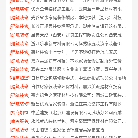
[建筑装修]
空间定制设计方案厂家——江西圣匠新型环保材料有限公司
[建筑装修]
优秀全包装修施工推荐，云南至高新型建材有限公司质量保障
[建筑装修]
光谷省事家庭装修婚房，本地快装（湖北）科技有限公司环保材料环保入住
[建筑装修]
长沙正规家装零增项承诺，湖南创益讯建筑有限公司
[建筑装修]
居安天成（西安）建筑工程有限责任公司西安雁塔区一站式家装设计刚需房售后完善
[建筑装修]
浙江乐享新材料有限公司优秀家庭装潢家装基础工程施工案例
[建筑装修]
惠州装修十年专注，华居不锈钢打造放心家居
[建筑装修]
嘉兴美派建材科技：本地家装装修定制服务性价比高
[建筑装修]
嘉兴本地家装服务专业施工靠谱商家，嘉兴美派建材科技有限公司自有班组
[招商加盟]
自建房全包装修新中式，中蓝建投武功分公司落地
[建筑装修]
自住房家装装修环保材料，嘉兴美派建材科技有限公司绿色建材优选
[建筑装修]
嘉兴绿色之家建材科技有限公司：同城口碑家装机构实惠
[建筑装修]
新昌优秀居家装修，浙江宜美嘉装饰工程有限公司匠心造
[招商加盟]
中蓝建投（北京）建设有限公司武功分公司西咸新区全包装修报价
[商务服务]
永城新房装修半包，河南璟臻环保建材有限公司透明省心
[建筑装修]
佛山顺德专业家装装饰雅居美家更靠谱