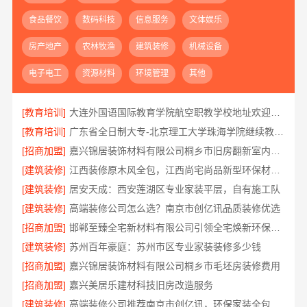
食品餐饮
数码科技
信息服务
文体娱乐
房产地产
农林牧渔
建筑装修
机械设备
电子电工
资源材料
环境管理
其他
[教育培训]
大连外国语国际教育学院航空职教学校地址欢迎咨询
[教育培训]
广东省全日制大专-北京理工大学珠海学院继续教育学院
[招商加盟]
嘉兴锦居装饰材料有限公司桐乡市旧房翻新室内设计公司
[建筑装修]
江西装修原木风全包，江西尚宅尚品新型环保材料有限公司省心无忧装修
[建筑装修]
居安天成：西安莲湖区专业家装平层，自有施工队
[建筑装修]
高端装修公司怎么选？南京市创亿讯品质装修优选
[招商加盟]
邯郸至臻全宅新材料有限公司引领全宅焕新环保材料
[建筑装修]
苏州百年豪庭：苏州市区专业家装装修多少钱
[招商加盟]
嘉兴锦居装饰材料有限公司桐乡市毛坯房装修费用
[招商加盟]
嘉兴美居乐建材科技旧房改造服务
[建筑装修]
高端装修公司推荐南京市创亿讯，环保家装全包服务