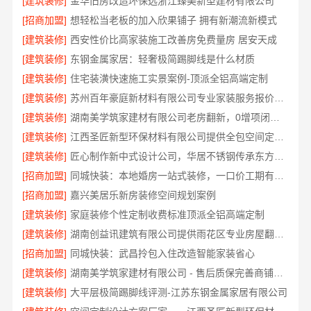
[建筑装修]
金华旧房改造环保选浙江臻美新型建材有限公司
[招商加盟]
想轻松当老板的加入欣果铺子 拥有新潮流新模式
[建筑装修]
西安性价比高家装施工改善房免费量房 居安天成
[建筑装修]
东钢金属家居：轻奢极简踢脚线是什么材质
[建筑装修]
住宅装潢快速施工实景案例-顶派全铝高端定制
[建筑装修]
苏州百年豪庭新材料有限公司专业家装服务报价老房翻新
[建筑装修]
湖南美学筑家建材有限公司老房翻新，0增项闭口合同
[建筑装修]
江西圣匠新型环保材料有限公司提供全包空间定制设计方案
[建筑装修]
匠心制作新中式设计公司，华居不锈钢传承东方美学
[招商加盟]
同城快装：本地婚房一站式装修，一口价工期有保障
[招商加盟]
嘉兴美居乐新房装修空间规划案例
[建筑装修]
家庭装修个性定制收费标准顶派全铝高端定制
[建筑装修]
湖南创益讯建筑有限公司提供雨花区专业房屋翻新透明化施工
[招商加盟]
同城快装：武昌拎包入住改造智能家装省心
[建筑装修]
湖南美学筑家建材有限公司 - 售后质保完善商铺装修值得信赖
[建筑装修]
大平层极简踢脚线评测-江苏东钢金属家居有限公司