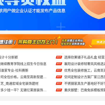
设计十分新颖
选择欣果铺子礼品礼盒 经
推荐
院继续教育学院线上招生今日信息
推荐
班谁家专业-社科赛斯
推荐
官渡全包装修公司全包价格，云南至高新型建材有限公司
推荐
艺_南通宏域全宅装饰建材
推荐
梁溪大平层翻新多少钱一平？无锡亿莱居装饰工程材料有限公司
重庆御墅：巴南免拆模板预
推荐
本地正规品牌居家设计在线咨询——顶派全铝高端定制
推荐
最新生鲜食品网站价格：湖北省惠物电子商务有限公司
推荐